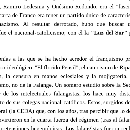
, Ramiro Ledesma y Onésimo Redondo, era el "fasci
 carta de Franco era tener un partido único de caracterís
azismo. Al resultar derrotado, hubo que buscar 
fue el nacional-catolicismo; con él la
"Luz del Sur"
ronías a las que se ha hecho acredor el franquismo 
ro ideológico. "El florido Pensil", el catecismo de Ripa
, la censura en manos eclesiales y la mojigatería,
ismo, no de la Falange. Un somero estudio sobre la S
r de los intelectuales falangistas, los hace muy dista
to de sus colegas nacional-católicos. Estos, surgidos 
eral (la CEDA) que, con los años, tras percibir que lo 
nvirtieron en la cuarta fuerza del régimen (tras al fala
n pretensiones hegemónicas. Los falangistas fueron rec