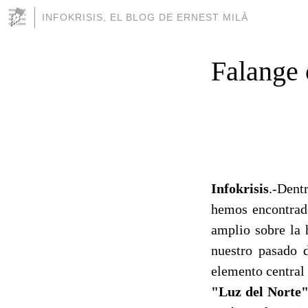
INFOKRISIS, EL BLOG DE ERNEST MILÀ
Falange 
Infokrisis
.-Dent
hemos encontrado
amplio sobre la 
nuestro pasado d
elemento central 
"Luz del Norte