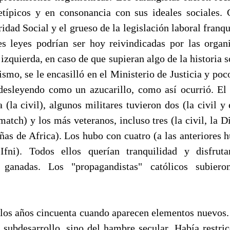
etípicos y en consonancia con sus ideales sociales.
ridad Social y el grueso de la legislación laboral franq
ales leyes podrían ser hoy reivindicadas por las organ
 izquierda, en caso de que supieran algo de la historia so
ismo, se le encasilló en el Ministerio de Justicia y poc
desleyendo como un azucarillo, como así ocurrió. El 
 (la civil), algunos militares tuvieron dos (la civil y 
atch) y los más veteranos, incluso tres (la civil, la D
ñas de Africa). Los hubo con cuatro (a las anteriores h
Ifni). Todos ellos querían tranquilidad y disfrut
 ganadas. Los "propagandistas" católicos subier
 los años cincuenta cuando aparecen elementos nuevos.
l subdesarrollo, sino del hambre secular. Había restric