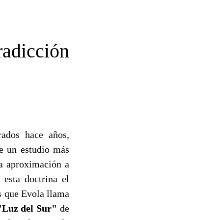
radicción
orados hace años,
de un estudio más
na aproximación a
 esta doctrina el
as que Evola llama
"Luz del Sur"
de