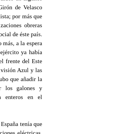
 Girón de Velasco
uista; por más que
izaciones obreras
cial de éste país.
o más, a la espera
ejército ya había
el frente del Este
ivisión Azul y las
ubo que añadir la
ar los galones y
on enteros en el
 España tenía que
ciones eléctricas,