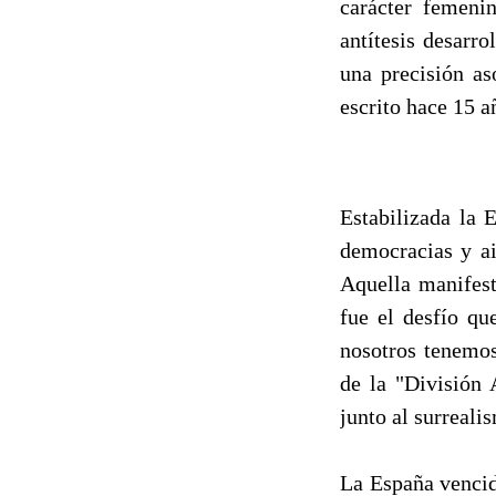
carácter femenin
antítesis desarr
una precisión as
escrito hace 15 a
Estabilizada la 
democracias y ai
Aquella manifest
fue el desfío qu
nosotros tenemos
de la "División 
junto al surreali
La España vencida