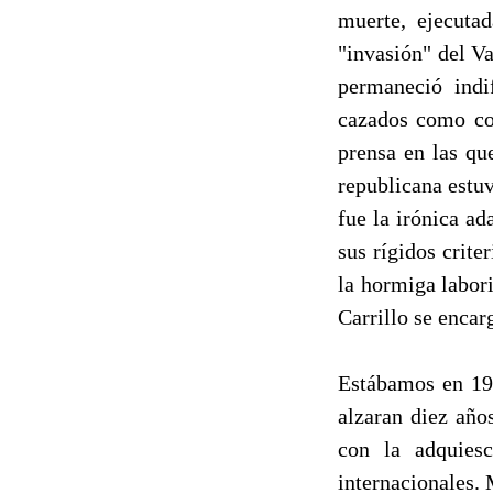
muerte, ejecuta
"invasión" del Va
permaneció indi
cazados como co
prensa en las qu
republicana estuv
fue la irónica a
sus rígidos crite
la hormiga labori
Carrillo se encar
Estábamos en 194
alzaran diez año
con la adquies
internacionales. 