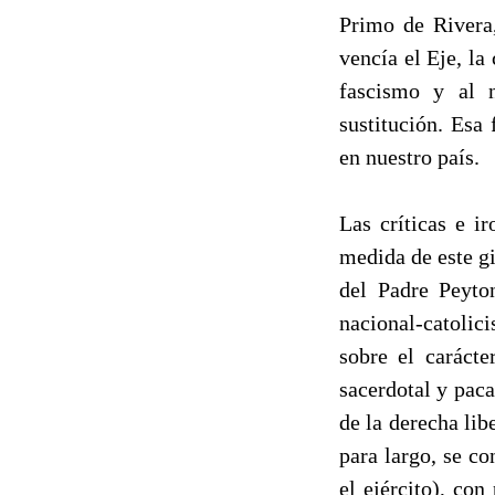
Primo de Rivera
vencía el Eje, la
fascismo y al n
sustitución. Esa 
en nuestro país.
Las críticas e i
medida de este gi
del Padre Peyton
nacional-catolic
sobre el carácte
sacerdotal y paca
de la derecha lib
para largo, se co
el ejército), co