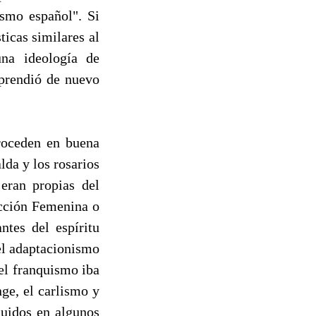
smo español". Si
ticas similares al
una ideología de
prendió de nuevo
proceden en buena
lda y los rosarios
 eran propias del
ección Femenina o
ntes del espíritu
del adaptacionismo
del franquismo iba
nge, el carlismo y
luidos en algunos