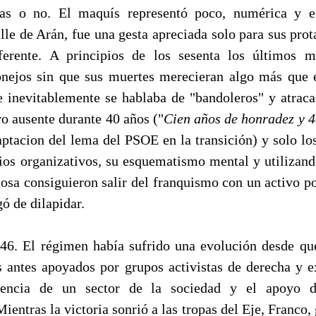
das o no. El maquís representó poco, numérica y e
lle de Arán, fue una gesta apreciada solo para sus pro
ferente. A principios de los sesenta los últimos m
nejos sin que sus muertes merecieran algo más que e
e inevitablemente se hablaba de "bandoleros" y atrac
o ausente durante 40 años ("
Cien años de honradez y 4
daptacion del lema del PSOE en la transición) y solo lo
rios organizativos, su esquematismo mental y utilizand
osa consiguieron salir del franquismo con un activo po
gó de dilapidar.
6. El régimen había sufrido una evolución desde que
s antes apoyados por grupos activistas de derecha y 
cencia de un sector de la sociedad y el apoyo d
Mientras la victoria sonrió a las tropas del Eje, Franco, 