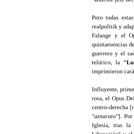
Pero todas esta
realpolitik y ada
Falange y el Op
quintaesencias de
guerrero y el sac
telúrico, la
"Lu
imprimieron cará
Influyente, prime
rosa, el Opus De
centro-derecha [
"aznarato"
]. Por
Iglesia, tras l
Liberación" y el