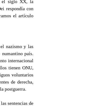
n el siglo XX, la
Dei respondía con
ramos el artículo
 el nazismo y las
o numantino país.
nto internacional
ellos tienen ONU,
iguos voluntarios
entes de derecha,
la postguerra.
 las sentencias de