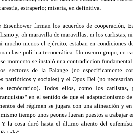
arestía, estraperlo; miseria, en definitiva.
 Eisenhower firman los acuerdos de cooperación, Es
lismo y, oh maravilla de maravillas, ni los carlistas, ni
ni mucho menos el ejército, estaban en condiciones de
 una clase política tecnocrática. Un oscuro grupo, en c
 ese momento se instaló una contradiccion fundamental e
los sectores de la Falange (no específicamente con
es patrióticos y sociales) y el Opus Dei (no necesariam
e tecnócratico). Todos ellos, como los carlistas, 
"franquistas" en el sentido de que el adaptacionismo de
ntos del régimen se jugara con una alineación y en 
l mismo tiempo unos peones fueran puestos a trabajar e
. Y la cosa duró hasta el último aliento del eufemís
 Estado".