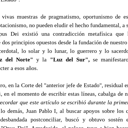
s vivas muestras de pragmatismo, oportunismo de esc
ptacionismo, no pueden eludir el hecho fundamental, a s
us Dei existió una contradicción metafísica que
 dos principios opuestos desde la fundación de nuestro
erdotal, lo solar y lo lunar, lo guerrero y lo sacerdo
z del Norte"
y la
"Luz del Sur",
se manifestar
cter a esos años.
ro, en la Corte del "anterior jefe de Estado", residual e
i, en el momento de escribir estas líneas, cabalga de 
recordar que este artículo se escribió durante la prime
 lo demás, Juan Pablo I, al buscar apoyos sobre los q
a desbandada postconciliar, buscó y obtuvo sosté
 "Opus Dei". Agradecido, el polaco, tuvo a bien hace