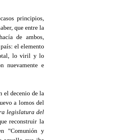
asos principios,
aber, que entre la
 hacía de ambos,
 país: el elemento
tal, lo viril y lo
on nuevamente e
n el decenio de la
nuevo a lomos del
ra legislatura del
ue reconstruir la
n en "Comunión y
r aquello que iba