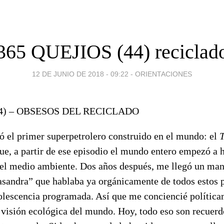
365 QUEJIOS (44) reciclad
12 DE JUNIO DE 2018 - 09:22
-
ORIENTACIONES
44) – OBSESOS DEL RECICLADO
ó el primer superpetrolero construido en el mundo: el
ue, a partir de ese episodio el mundo entero empezó a h
del medio ambiente. Dos años después, me llegó un mani
asandra” que hablaba ya orgánicamente de todos estos 
solescencia programada. Así que me conciencié política
 visión ecológica del mundo. Hoy, todo eso son recuerd