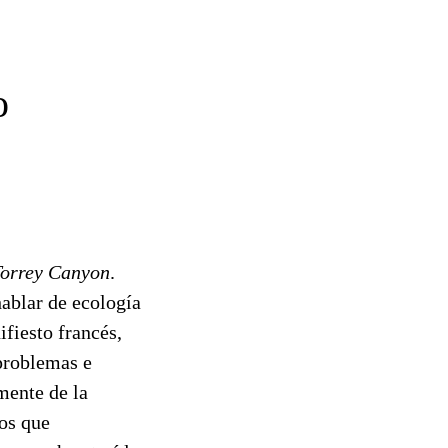
o
Torrey Canyon
.
ablar de ecología
fiesto francés,
problemas e
mente de la
os que