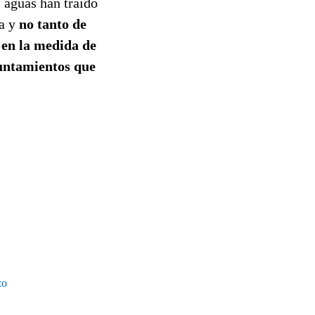
 aguas han traído
ja y
no tanto de
 en la medida de
yuntamientos que
zo