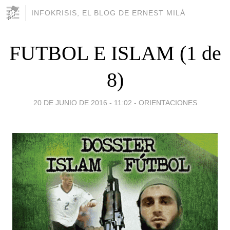
INFOKRISIS, EL BLOG DE ERNEST MILÀ
FUTBOL E ISLAM (1 de
8)
20 DE JUNIO DE 2016 - 11:02
-
ORIENTACIONES