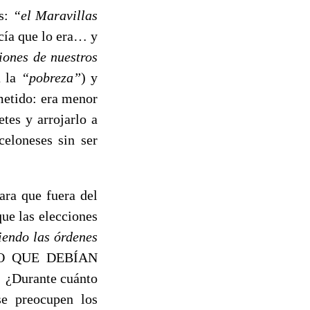
ns:
“el Maravillas
ecía que lo era… y
iones de nuestros
a la
“pobreza”
) y
ometido: era menor
tes y arrojarlo a
celoneses sin ser
ara que fuera del
que las elecciones
iendo las órdenes
 LO QUE DEBÍAN
¿Durante cuánto
e preocupen los