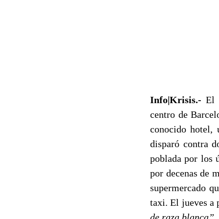
Info|Krisis.-
El 
centro de Barcel
conocido hotel, 
disparó contra d
poblada por los ú
por decenas de mi
supermercado que
taxi. El jueves a
de raza blanca”.