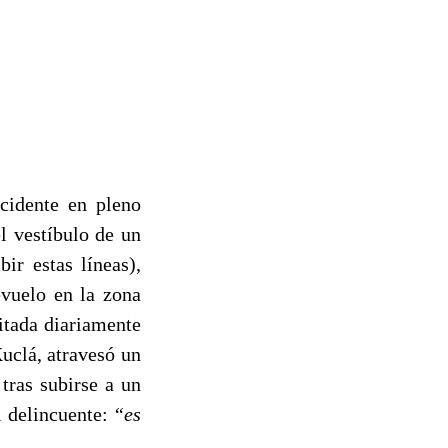
cidente en pleno
l vestíbulo de un
ir estas líneas),
evuelo en la zona
sitada diariamente
Xuclá, atravesó un
tras subirse a un
el delincuente:
“es