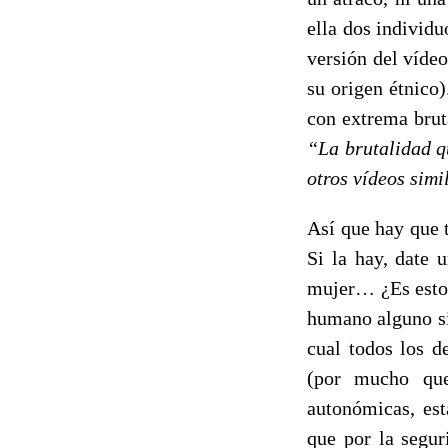
ella dos individ
versión del víde
su origen étnico)
con extrema brut
“La brutalidad q
otros vídeos simi
Así que hay que t
Si la hay, date 
mujer… ¿Es esto v
humano alguno s
cual todos los d
(por mucho que 
autonómicas, est
que por la segur