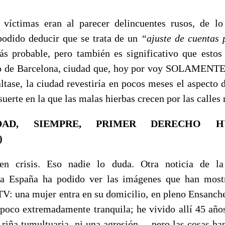
 víctimas eran al parecer delincuentes rusos, de l
odido deducir que se trata de un
“ajuste de cuentas 
ás probable, pero también es significativo que estos
ro de Barcelona, ciudad que, hoy por voy SOLAMENTE
altase, la ciudad revestiría en pocos meses el aspecto 
uerte en la que las malas hierbas crecen por las calles 
DAD, SIEMPRE, PRIMER DERECHO 
)
 en crisis. Eso nadie lo duda. Otra noticia de 
da España ha podido ver las imágenes que han mo
TV: una mujer entra en su domicilio, en pleno Ensanch
 poco extremadamente tranquila; he vivido allí 45 años
a riña tumultuaria, ni una agresión… pero las cosas ha