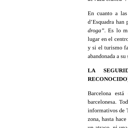
En cuanto a las
d’Esquadra han p
droga”
. Es lo m
lugar en el cent
y si el turismo f
abandonada a su s
LA SEGURI
RECONOCIDO
Barcelona está
barcelonesa. To
informativos de 
zona, hasta hace
un atraco, ni un