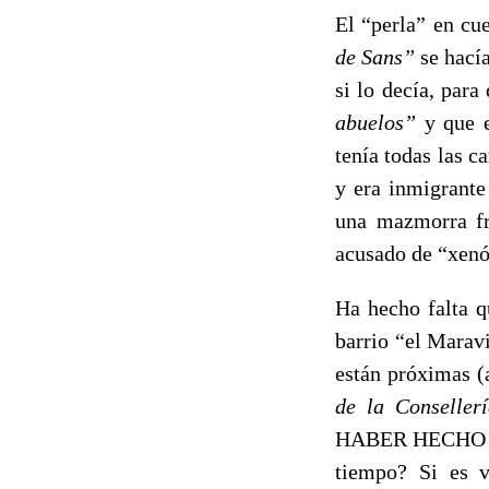
El “perla” en cu
de Sans”
se hacía
si lo decía, par
abuelos”
y que 
tenía todas las c
y era inmigrante
una mazmorra frí
acusado de “xenó
Ha hecho falta q
barrio “el Maravi
están próximas 
de la Consellerí
HABER HECHO HA
tiempo? Si es 