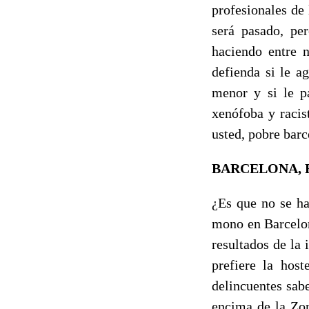
profesionales de
será pasado, pe
haciendo entre n
defienda si le a
menor y si le p
xenófoba y racis
usted, pobre barc
BARCELONA, E
¿Es que no se h
mono en Barcelon
resultados de la 
prefiere la host
delincuentes sab
encima de la Zon