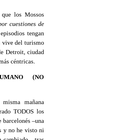
o que los Mossos
por cuestiones de
 episodios tengan
 vive del turismo
de Detroit, ciudad
más céntricas.
HUMANO (NO
la misma mañana
strado TODOS los
e barcelonés –una
 y no he visto ni
n cambiado–, tras