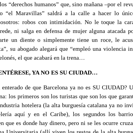
 los “derechos humanos” que, sino mañana –por el rev
ro “el Maravillas” saldrá a la calle a hacer lo úni
osotros: robos con intimidación. No le toque la car
grede, ni salga en defensa de mujer alguna atacada 
arte un diente o simplemente tiene un roce, le acus
ta”, su abogado alegará que “empleó una violencia in
elonés, el que acabará en la trena…
NTÉRESE, YA NO ES SU CIUDAD…
a enterado de que Barcelona ya no es SU CIUDAD? Us
a: los primeros son los turistas que son los que garant
industria hotelera (la alta burguesía catalana ya no invi
elería aquí y en el Caribe), los segundos los barrios
en que es donde hay dinero, pero ni se les ocurre cruza
a Universitaria (allí viven los restos de la alta burgu