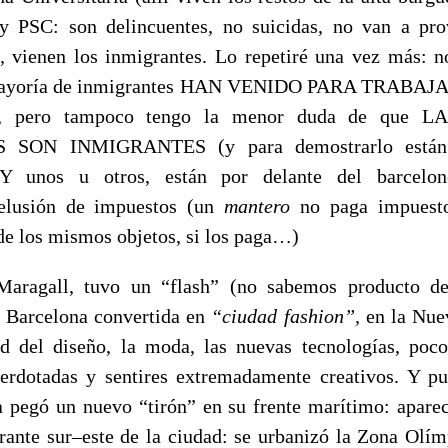
y PSC: son delincuentes, no suicidas, no van a pro
 vienen los inmigrantes. Lo repetiré una vez más: 
mayoría de inmigrantes HAN VENIDO PARA TRABAJAR
o), pero tampoco tengo la menor duda de que
SON INMIGRANTES (y para demostrarlo están la
. Y unos u otros, están por delante del barcelo
 elusión de impuestos (un
mantero
no paga impuesto
de los mismos objetos, si los paga…)
Maragall, tuvo un “flash” (no sabemos producto d
” Barcelona convertida en
“ciudad fashion”,
en la Nuev
d del diseño, la moda, las nuevas tecnologías, poco
perdotadas y sentires extremadamente creativos. Y 
pegó un nuevo “tirón” en su frente marítimo: apare
rante sur–este de la ciudad: se urbanizó la Zona Olímp