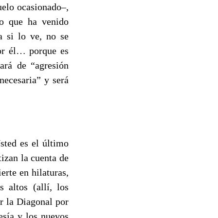
uelo ocasionado–,
co que ha venido
a si lo ve, no se
por él… porque es
ará de “agresión
necesaria” y será
ted es el último
izan la cuenta de
erte en hilaturas,
 altos (allí, los
r la Diagonal por
esía y los nuevos