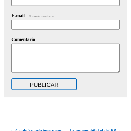
E-mail
No será mostrado.
Comentario
← Cataluña: próximos pasos
La responsabilidad del PP →