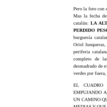
Pero la foto con 
Mas la fecha de 
catalán:
LA AL
PERDIDO PES
burguesía cata
Oriol Junqueras,
periferia catala
completo de las
desmadrado de ex
verdes por fuera
EL CUADRO 
EMPUJANDO A
UN CAMINO QU
MEDIAS Y QUE