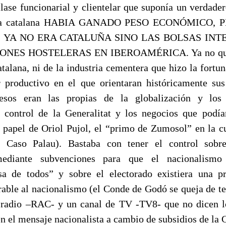
lase funcionarial y clientelar que suponía un verdader
esía catalana HABIA GANADO PESO ECONÓMICO, 
 YA NO ERA CATALUÑA SINO LAS BOLSAS IN
ONES HOSTELERAS EN IBEROAMÉRICA. Ya no qued
catalana, ni de la industria cementera que hizo la fortun
 productivo en el que orientaran históricamente sus
esos eran las propias de la globalización y los
 control de la Generalitat y los negocios que podía
 papel de Oriol Pujol, el “primo de Zumosol” en la c
l Caso Palau). Bastaba con tener el control sobr
ediante subvenciones para que el nacionalismo 
sa de todos” y sobre el electorado existiera una p
rable al nacionalismo (el Conde de Godó se queja de te
radio –RAC- y un canal de TV -TV8- que no dicen lo
 el mensaje nacionalista a cambio de subsidios de la G