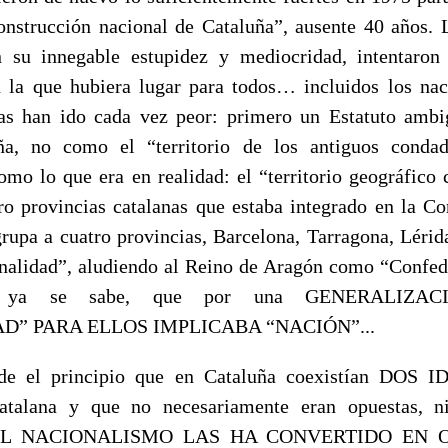
onstrucción nacional de Cataluña”, ausente 40 años. 
n su innegable estupidez y mediocridad, intentaron 
n la que hubiera lugar para todos… incluidos los nac
sas han ido cada vez peor: primero un Estatuto ambi
ña, no como el “territorio de los antiguos cond
omo lo que era en realidad: el “territorio geográfico 
tro provincias catalanas que estaba integrado en la C
grupa a cuatro provincias, Barcelona, Tarragona, Lérid
alidad”, aludiendo al Reino de Aragón como “Confed
y, ya se sabe, que por una GENERALIZAC
D” PARA ELLOS IMPLICABA “NACIÓN”...
sde el principio que en Cataluña coexistían DOS 
atalana y que no necesariamente eran opuestas, ni 
L NACIONALISMO LAS HA CONVERTIDO EN OP