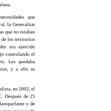
alana.
necesidades que
l, la Generalitat
as que no estaban
de los territorios
er era ejercido
jo controlando el
etc. Les quedaba
stos, y a ello se
lista, en 2002, el
C. Después de 25
lanoparlante y de
ya muy erosionado