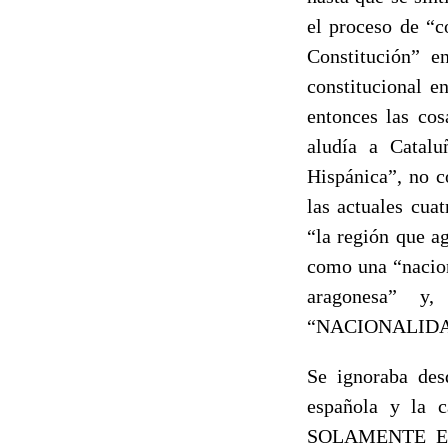
el proceso de “c
Constitución” e
constitucional e
entonces las co
aludía a Catalu
Hispánica”, no c
las actuales cua
“la región que a
como una “nacion
aragonesa” 
“NACIONALIDA
Se ignoraba de
española y la c
SOLAMENTE E