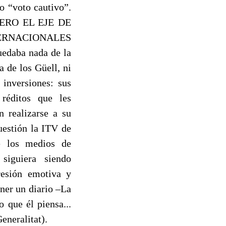
o “voto cautivo”.
PERO EL EJE DE
TERNACIONALES
aba nada de la
a de los Güell, ni
 inversiones: sus
 réditos que les
n realizarse a su
uestión la ITV de
e los medios de
siguiera siendo
resión emotiva y
ner un diario –La
 que él piensa...
eneralitat).