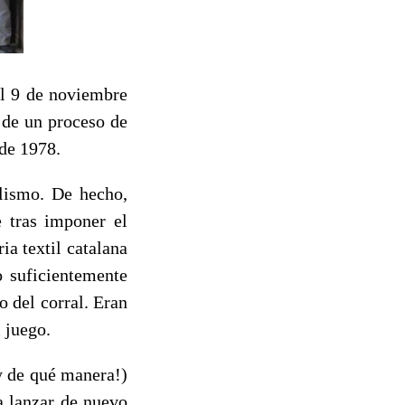
el 9 de noviembre
 de un proceso de
de 1978.
alismo. De hecho,
e tras imponer el
ia textil catalana
o suficientemente
o del corral. Eran
 juego.
¡y de qué manera!)
a lanzar de nuevo