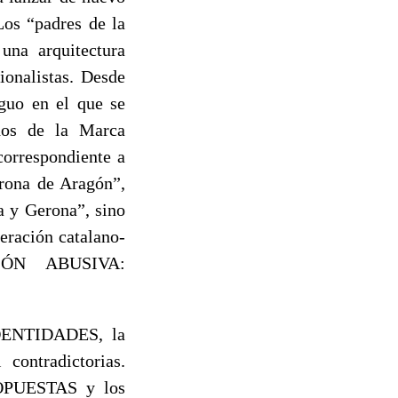
Los “padres de la
una arquitectura
ionalistas. Desde
guo en el que se
ados de la Marca
correspondiente a
orona de Aragón”,
a y Gerona”, sino
eración catalano-
IÓN ABUSIVA:
IDENTIDADES, la
contradictorias.
UESTAS y los