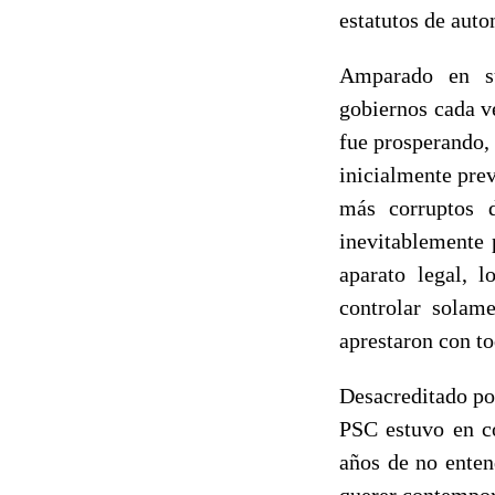
estatutos de auto
Amparado en su
gobiernos cada v
fue prosperando,
inicialmente prev
más corruptos 
inevitablemente 
aparato legal, 
controlar solame
aprestaron con to
Desacreditado por
PSC estuvo en c
años de no enten
querer contempor