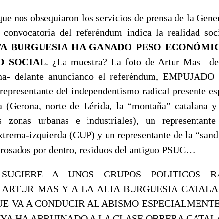
que nos obsequiaron los servicios de prensa de la Gener
convocatoria del referéndum indica la realidad soci
TA BURGUESIA HA GANADO PESO ECONÓMI
O SOCIAL
. ¿La muestra? La foto de Artur Mas –del
lana- delante anunciando el referéndum, EMPUJAD
 representante del independentismo radical presente es
na (Gerona, norte de Lérida, la “montaña” catalana y
 zonas urbanas e industriales), un representante
trema-izquierda (CUP) y un representante de la “sandí
, rosados por dentro, residuos del antiguo PSUC…
SUGIERE A UNOS GRUPOS POLITICOS RA
 ARTUR MAS Y A LA ALTA BURGUESIA CATALA
E VA A CONDUCIR AL ABISMO ESPECIALMENTE
 YA HA ARRUINADO A LA CLASE OBRERA CATAL