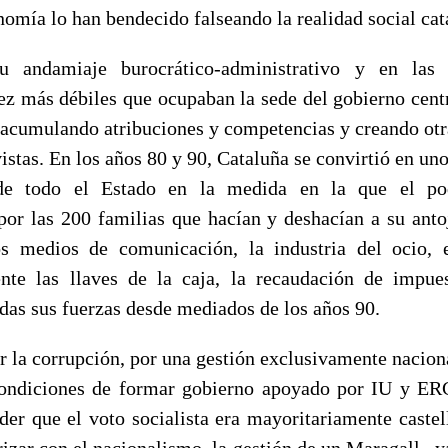
nomía lo han bendecido falseando la realidad social cat
 andamiaje burocrático-administrativo y en las 
ez más débiles que ocupaban la sede del gobierno centra
 acumulando atribuciones y competencias y creando otr
istas. En los años 80 y 90, Cataluña se convirtió en uno 
de todo el Estado en la medida en la que el pod
por las 200 familias que hacían y deshacían a su anto
los medios de comunicación, la industria del ocio, 
nte las llaves de la caja, la recaudación de impue
das sus fuerzas desde mediados de los años 90.
 la corrupción, por una gestión exclusivamente naciona
ondiciones de formar gobierno apoyado por IU y ER
der que el voto socialista era mayoritariamente castel
izar con el nacionalismo, la gestión de un Maragall –