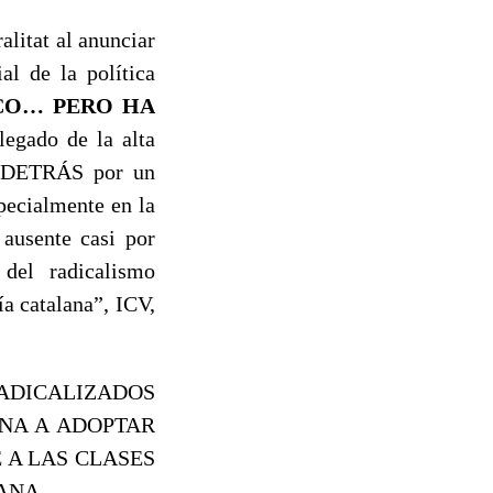
alitat al anunciar
al de la política
CO… PERO HA
egado de la alta
O DETRÁS por un
pecialmente en la
 ausente casi por
 del radicalismo
a catalana”, ICV,
DICALIZADOS
NA A ADOPTAR
 A LAS CLASES
ANA.