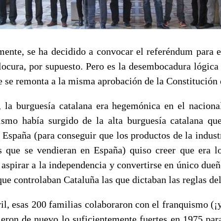
mente, se ha decidido a convocar el referéndum para 
locura, por supuesto. Pero es la desembocadura lógica
e se remonta a la misma aprobación de la Constitución 
 la burguesía catalana era hegemónica en el nacion
ismo había surgido de la alta burguesía catalana qu
España (para conseguir que los productos de la industr
s que se vendieran en España) quiso creer que era l
aspirar a la independencia y convertirse en único dueñ
que controlaban Cataluña las que dictaban las reglas del
vil, esas 200 familias colaboraron con el franquismo (
tieron de nuevo lo suficientemente fuertes en 1975 par