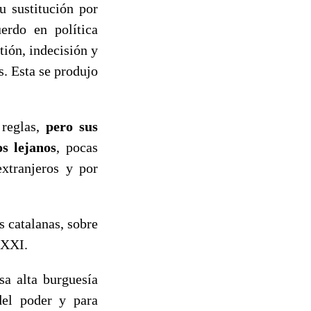
su sustitución por
erdo en política
ión, indecisión y
s. Esta se produjo
 reglas,
pero sus
s lejanos
, pocas
xtranjeros y por
s catalanas, sobre
o XXI.
sa alta burguesía
del poder y para