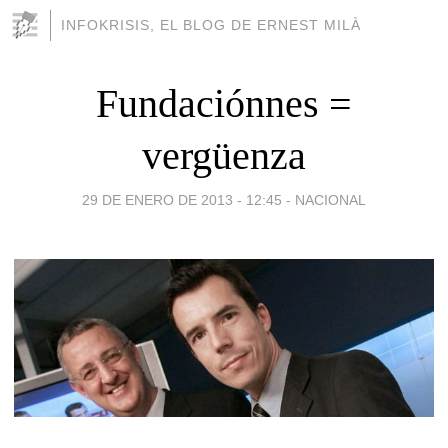
INFOKRISIS, EL BLOG DE ERNEST MILÀ
Fundaciónnes =
vergüenza
29 DE ENERO DE 2013 - 12:45
-
NACIONAL