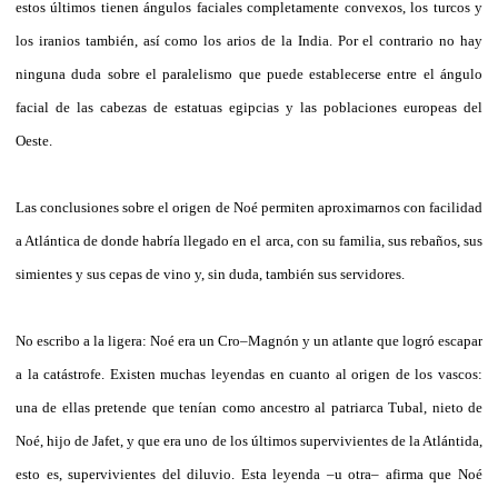
estos últimos tienen ángulos faciales completamente convexos, los turcos y
los iranios también, así como los arios de la India. Por el contrario no hay
ninguna duda sobre el paralelismo que puede establecerse entre el ángulo
facial de las cabezas de estatuas egipcias y las poblaciones europeas del
Oeste.
Las conclusiones sobre el origen de Noé permiten aproximarnos con facilidad
a Atlántica de donde habría llegado en el arca, con su familia, sus rebaños, sus
simientes y sus cepas de vino y, sin duda, también sus servidores.
No escribo a la ligera: Noé era un Cro–Magnón y un atlante que logró escapar
a la catástrofe. Existen muchas leyendas en cuanto al origen de los vascos:
una de ellas pretende que tenían como ancestro al patriarca Tubal, nieto de
Noé, hijo de Jafet, y que era uno de los últimos supervivientes de la Atlántida,
esto es, supervivientes del diluvio. Esta leyenda –u otra– afirma que Noé