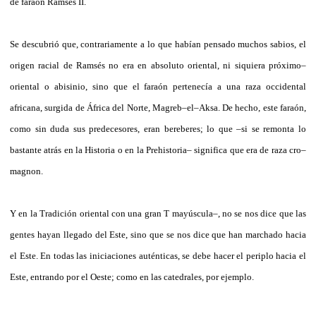
de faraón Ramsés II.
Se descubrió que, contrariamente a lo que habían pensado muchos sabios, el
origen racial de Ramsés no era en absoluto oriental, ni siquiera próximo–
oriental o abisinio, sino que el faraón pertenecía a una raza occidental
africana, surgida de África del Norte, Magreb–el–Aksa. De hecho, este faraón,
como sin duda sus predecesores, eran bereberes; lo que –si se remonta lo
bastante atrás en la Historia o en la Prehistoria– significa que era de raza cro–
magnon.
Y en la Tradición oriental con una gran T mayúscula–, no se nos dice que las
gentes hayan llegado del Este, sino que se nos dice que han marchado hacia
el Este. En todas las iniciaciones auténticas, se debe hacer el periplo hacia el
Este, entrando por el Oeste; como en las catedrales, por ejemplo.