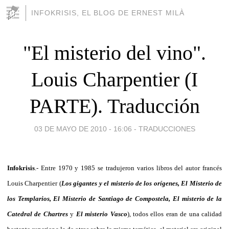
INFOKRISIS, EL BLOG DE ERNEST MILÀ
"El misterio del vino".
Louis Charpentier (I
PARTE). Traducción
03 DE MAYO DE 2010 - 16:06
-
TRADUCCIONES
Infokrisis
.- Entre 1970 y 1985 se tradujeron varios libros del autor francés
Louis Charpentier (
L
os gigantes y el misterio de los orígenes, El Misterio de
los Templarios, El Misterio de Santiago de Compostela, El misterio de la
Catedral de Chartres
y
El misterio Vasco
), todos ellos eran de una calidad