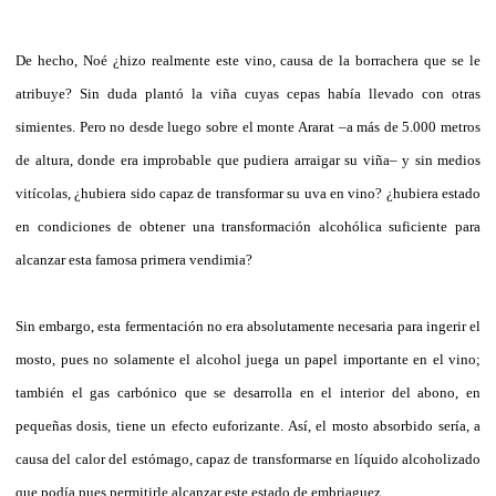
De hecho, Noé ¿hizo realmente este vino, causa de la borrachera que se le
atribuye? Sin duda plantó la viña cuyas cepas había llevado con otras
simientes. Pero no desde luego sobre el monte Ararat –a más de 5.000 metros
de altura, donde era improbable que pudiera arraigar su viña– y sin medios
vitícolas, ¿hubiera sido capaz de transformar su uva en vino? ¿hubiera estado
en condiciones de obtener una transformación alcohólica suficiente para
alcanzar esta famosa primera vendimia?
Sin embargo, esta fermentación no era absolutamente necesaria para ingerir el
mosto, pues no solamente el alcohol juega un papel importante en el vino;
también el gas carbónico que se desarrolla en el interior del abono, en
pequeñas dosis, tiene un efecto euforizante. Así, el mosto absorbido sería, a
causa del calor del estómago, capaz de transformarse en líquido alcoholizado
que podía pues permitirle alcanzar este estado de embriaguez.