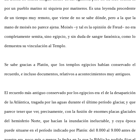
por un pueblo marino ni siquiera por marineros. Es una leyenda procedente
de un tiempo muy remoto, que viene de no se sabe dónde, pero a la que la
mano de moisés no parece ajena. Moisés –y tal es la opinión de Freud– no era
completamente semita, sino egipcio, y sin duda de sangre faraónica, como lo
demuestra su vinculación al Templo.
Se sabe gracias a Platón, que los templos egipcios habían conservado el
recuerdo, e incluso documentos, relativos a acontecimientos muy antiguos.
El recuerdo más antiguo conservado por los egipcios era el de la desaparición
de la Atlántica, tragada por las aguas durante el último período glaciar, y que
parece tener que ver, precisamente, con la fusión de enormes placas glaciales
del hemisferio Norte, que hacían la inundación ineluctable, y cuya época
puede situarse en el período indicado por Platón: del 8.000 al 9.000 antes de
nuestra era, poco más o menos la fecha en la que la Biblia ha podido fijar el