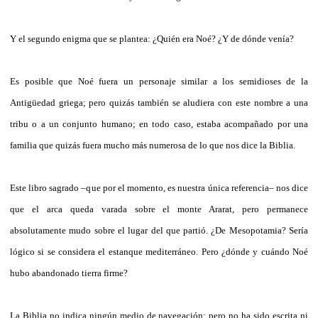
Y el segundo enigma que se plantea: ¿Quién era Noé? ¿Y de dónde venía?
Es posible que Noé fuera un personaje similar a los semidioses de la
Antigüedad griega; pero quizás también se aludiera con este nombre a una
tribu o a un conjunto humano; en todo caso, estaba acompañado por una
familia que quizás fuera mucho más numerosa de lo que nos dice la Biblia.
Este libro sagrado –que por el momento, es nuestra única referencia– nos dice
que el arca queda varada sobre el monte Ararat, pero permanece
absolutamente mudo sobre el lugar del que partió. ¿De Mesopotamia? Sería
lógico si se considera el estanque mediterráneo. Pero ¿dónde y cuándo Noé
hubo abandonado tierra firme?
La Biblia no indica ningún medio de navegación; pero no ha sido escrita ni