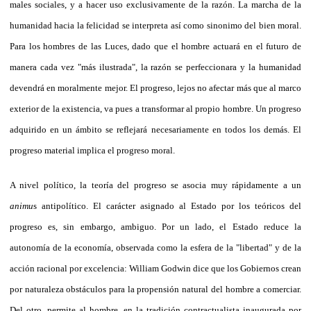
males sociales, y a hacer uso exclusivamente de la razón. La marcha de la
humanidad hacia la felicidad se interpreta así como sinonimo del bien moral.
Para los hombres de las Luces, dado que el hombre actuará en el futuro de
manera cada vez "más ilustrada", la razón se perfeccionara y la humanidad
devendrá en moralmente mejor. El progreso, lejos no afectar más que al marco
exterior de la existencia, va pues a transformar al propio hombre. Un progreso
adquirido en un ámbito se reflejará necesariamente en todos los demás. El
progreso material implica el progreso moral.
A nivel político, la teoría del progreso se asocia muy rápidamente a un
animu
s antipolítico. El carácter asignado al Estado por los teóricos del
progreso es, sin embargo, ambiguo. Por un lado, el Estado reduce la
autonomía de la economía, observada como la esfera de la "libertad" y de la
acción racional por excelencia: William Godwin dice que los Gobiernos crean
por naturaleza obstáculos para la propensión natural del hombre a comerciar.
Del otro, permite al hombre, en la tradición contractualista inaugurada por