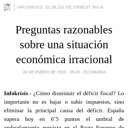
INFOKRISIS, EL BLOG DE ERNEST MILÀ
Preguntas razonables
sobre una situación
económica irracional
24 DE ENERO DE 2010 - 09:43
-
ECONOMIA
Infokrisis
.- ¿Cómo disminuir el déficit fiscal? Lo
importante no es bajar o subir impuestos, sino
eliminar la principal causa del déficit. España
supera hoy en 6’5 puntos el umbral de
endeudamiento previsto en el Pacto Europeo de