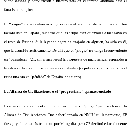
sueño dorado y convirtieron a nuestro país en el terreno abonado para el
fanatismo religioso.
El “progre” tiene tendencia a ignorar que el ejercicio de la inquisición fue
racionalista en España, mientras que las brujas eran quemadas a mansalva en
el resto de Europa. Si la leyenda negra ha cuajado en alguien, ha sido en él,
que la asumido acríticamente. De ahí que el “progre” no tenga inconveniente
en “considerar” (ZP, sin ir más lejos) la propuesta de nacionalizar españoles a
los descendientes de los moriscos expulsados (expulsados por pactar con el
turco una nueva “pérdida” de España, por cierto).
La Alianza de Civilizaciones o el “progresismo” quintaesenciado
Esto nos sitúa en el centro de la nueva iniciativa “progre” por excelencia: la
Alianza de Civilizaciones. Tras haber lanzado en NNUU su llamamiento, ZP
fue apoyado entusiásticamente por Mongolia, pero ZP declinó educadamente