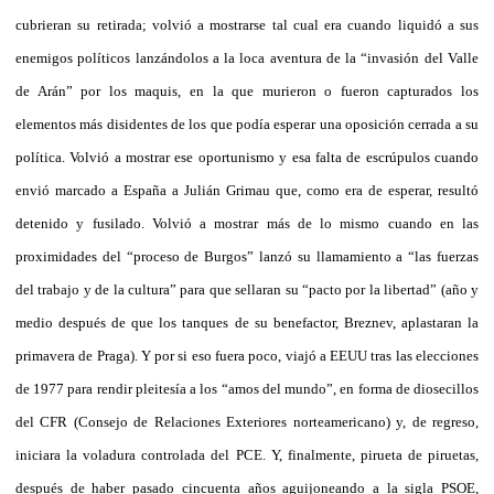
cubrieran su retirada; volvió a mostrarse tal cual era cuando liquidó a sus
enemigos políticos lanzándolos a la loca aventura de la “invasión del Valle
de Arán” por los maquis, en la que murieron o fueron capturados los
elementos más disidentes de los que podía esperar una oposición cerrada a su
política. Volvió a mostrar ese oportunismo y esa falta de escrúpulos cuando
envió marcado a España a Julián Grimau que, como era de esperar, resultó
detenido y fusilado. Volvió a mostrar más de lo mismo cuando en las
proximidades del “proceso de Burgos” lanzó su llamamiento a “las fuerzas
del trabajo y de la cultura” para que sellaran su “pacto por la libertad” (año y
medio después de que los tanques de su benefactor, Breznev, aplastaran la
primavera de Praga). Y por si eso fuera poco, viajó a EEUU tras las elecciones
de 1977 para rendir pleitesía a los “amos del mundo”, en forma de diosecillos
del CFR (Consejo de Relaciones Exteriores norteamericano) y, de regreso,
iniciara la voladura controlada del PCE. Y, finalmente, pirueta de piruetas,
después de haber pasado cincuenta años aguijoneando a la sigla PSOE,