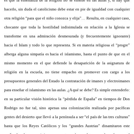
es que la enseñanza de la religión no se enseñe en las aulas y, si hay que
hacerlo, sin duda el catolicismo debe estar en pie de igualdad con cualquier
otra religión “para que el niño conozca y elija”… Resulta, en cualquier caso,
chocante que toda la hostilidad indisimulada en relación a la Iglesia se
transforme en una admiración desmesurada (y frecuentemente ignorante)
hacia el Islam y todo lo que representa. Si en materia religiosa el “progre”
alberga alguna simpatía es hacia el islamismo, hasta el punto de que en el
mismo momento en el que defiende la desaparición de la asignatura de
religión en la escuela, no tiene empacho en promover con cargo a los
presupuestos generales del Estado la contratación de imanes y electroimanes
para enseñar el islamismo en las aulas. ¿A qué se debe? Es simple entenderlo:
en su particular visión histórica la “pérdida de España” en tiempos de Don
Rodrigo no fue tal, sino apenas una colonización realizada por pacíficas
gentes del desierto que llevó a la península a ser “el país de las tres culturas”
hasta que los Reyes Católicos y los “grandes Austrias” dinamitaron este