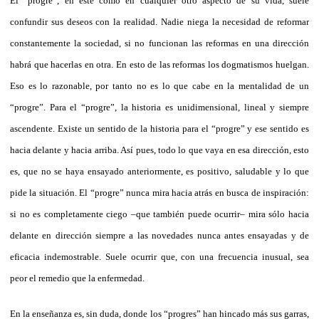
El “progre”, en este como en cualquier otro aspecto de su vida, suele
confundir sus deseos con la realidad. Nadie niega la necesidad de reformar
constantemente la sociedad, si no funcionan las reformas en una dirección
habrá que hacerlas en otra. En esto de las reformas los dogmatismos huelgan.
Eso es lo razonable, por tanto no es lo que cabe en la mentalidad de un
“progre”. Para el “progre”, la historia es unidimensional, lineal y siempre
ascendente. Existe un sentido de la historia para el “progre” y ese sentido es
hacia delante y hacia arriba. Así pues, todo lo que vaya en esa dirección, esto
es, que no se haya ensayado anteriormente, es positivo, saludable y lo que
pide la situación. El “progre” nunca mira hacia atrás en busca de inspiración:
si no es completamente ciego –que también puede ocurrir– mira sólo hacia
delante en dirección siempre a las novedades nunca antes ensayadas y de
eficacia indemostrable. Suele ocurrir que, con una frecuencia inusual, sea
peor el remedio que la enfermedad.
En la enseñanza es, sin duda, donde los “progres” han hincado más sus garras,