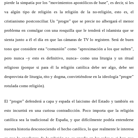
pierde la simpatía por los “movimientos apostólicos de base”, es decir, si les
va algún tipo de religión es la religión de la no-religión, esto es, el
cristianismo postconciliar. Un “progre” que se precie no albergará el menor
problema en comulgar con una rosquilla que le tenderá el islamista que se
sienta junto a él el día en que las cámaras de TV lo registren. Será de buen
tono que considere esta “comunión” como “aproximación a los que sufren”,
pero nunca –y esto es definitivo, nunca– como una liturgia y un ritual
religioso (porque si para él la religión católica debe ser algo, debe ser
desprovista de liturgia, rito y dogma, convirtiéndose en la ideología “progre”
rotulada como religión).
El “progre” defenderá a capa y espada el laicismo del Estado y también en
esto incurrirá en una curiosa contradicción. Poco importa que la religión
católica sea la tradicional de España, y que difícilmente podría entenderse
nuestra historia desconociendo el hecho católico, lo que realmente le interesa