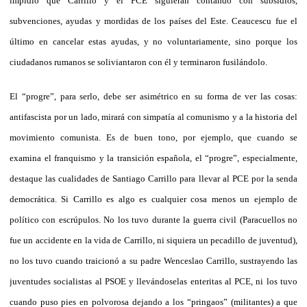
impidió que Carrillo y el PCE siguieran contando con subsidios,
subvenciones, ayudas y mordidas de los países del Este. Ceaucescu fue el
último en cancelar estas ayudas, y no voluntariamente, sino porque los
ciudadanos rumanos se soliviantaron con él y terminaron fusilándolo.
El “progre”, para serlo, debe ser asimétrico en su forma de ver las cosas:
antifascista por un lado, mirará con simpatía al comunismo y a la historia del
movimiento comunista. Es de buen tono, por ejemplo, que cuando se
examina el franquismo y la transición española, el “progre”, especialmente,
destaque las cualidades de Santiago Carrillo para llevar al PCE por la senda
democrática. Si Carrillo es algo es cualquier cosa menos un ejemplo de
político con escrúpulos. No los tuvo durante la guerra civil (Paracuellos no
fue un accidente en la vida de Carrillo, ni siquiera un pecadillo de juventud),
no los tuvo cuando traicionó a su padre Wenceslao Carrillo, sustrayendo las
juventudes socialistas al PSOE y llevándoselas enteritas al PCE, ni los tuvo
cuando puso pies en polvorosa dejando a los “pringaos” (militantes) a que