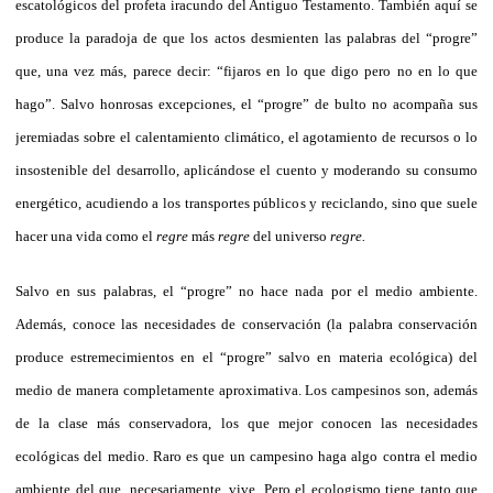
escatológicos del profeta iracundo del Antiguo Testamento. También aquí se
produce la paradoja de que los actos desmienten las palabras del “progre”
que, una vez más, parece decir: “fijaros en lo que digo pero no en lo que
hago”. Salvo honrosas excepciones, el “progre” de bulto no acompaña sus
jeremiadas sobre el calentamiento climático, el agotamiento de recursos o lo
insostenible del desarrollo, aplicándose el cuento y moderando su consumo
energético, acudiendo a los transportes públicos y reciclando, sino que suele
hacer una vida como el
regre
más
regre
del universo
regre.
Salvo en sus palabras, el “progre” no hace nada por el medio ambiente.
Además, conoce las necesidades de conservación (la palabra conservación
produce estremecimientos en el “progre” salvo en materia ecológica) del
medio de manera completamente aproximativa. Los campesinos son, además
de la clase más conservadora, los que mejor conocen las necesidades
ecológicas del medio. Raro es que un campesino haga algo contra el medio
ambiente del que, necesariamente, vive. Pero el ecologismo tiene tanto que