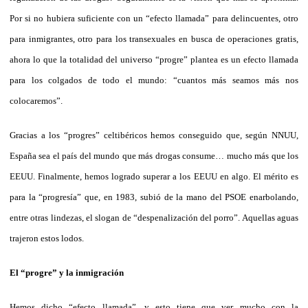
Por si no hubiera suficiente con un “efecto llamada” para delincuentes, otro
para inmigrantes, otro para los transexuales en busca de operaciones gratis,
ahora lo que la totalidad del universo “progre” plantea es un efecto llamada
para los colgados de todo el mundo: “cuantos más seamos más nos
colocaremos”.
Gracias a los “progres” celtibéricos hemos conseguido que, según NNUU,
España sea el país del mundo que más drogas consume… mucho más que los
EEUU. Finalmente, hemos logrado superar a los EEUU en algo. El mérito es
para la “progresía” que, en 1983, subió de la mano del PSOE enarbolando,
entre otras lindezas, el slogan de “despenalización del porro”. Aquellas aguas
trajeron estos lodos.
El “progre” y la inmigración
Hemos dicho “efecto llamada”, y esto tiene que ver mucho con la