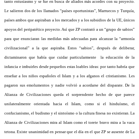
tanto entusiasmo y se fue en busca de aliados más acordes con su proyecto.
Le salieron dos de los llamados “países oportunistas”, Marruecos y Turquía,
países ambos que aspiraban a los mercados y a los subsidios de la UE, únicos
apoyos del peripatético proyecto. Así que ZP contrató a un “grupo de sabios”
para que enunciaran las medidas más adecuadas para alcanzar la “armonía
civilizacional” a la que aspiraba. Estos “sabios”, después de deliberar,
dictaminaron que había que cuidar particularmente
la educación de la
infancia e imbuirles desde pequeños estas loables ideas: por tanto habría que
enseñar a los niños españoles el Islam y a los afganos el cristianismo. Les
pagaron sus emolumentos y nadie volvió a acordarse del disparate. De la
Alianza de Civilizaciones queda el sorprendente hecho de que parece
unilateralmente orientada hacia el Islam, como si el hinduísmo, el
confucianismo, el budismo y el sintoísmo o la cultura finesa no existieran. La
Alianza de Civilizaciones mira al Islam como el torete bravo mira a la vaca
tetona. Existe unanimidad en pensar que el día en el que ZP se ausente de La