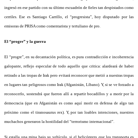
ingresó en ese partido con su último escuadrón de fieles tan despistados como
cerriles. Ese es Santiago Carrillo, el “progresista”, hoy disputado por las
emisoras de PRISA como comentarista y tertuliano de pro.
El “progre” y la guerra
El “progre”, en su decantación política, es pura contradicción e incoherencia
galopante, reflejo especular de todo aquello que critica: alardeará de haber
retirado a las tropas de Irak pero evitará reconocer que metió a nuestras tropas
en lugares tan peligrosos como Irak (Afganistán, Líbano). Y, si se ve forzado a
reconocerlo, sostendrá que fueron allí a repartir bocadillos y a morir por la
democracia (que en Afganistán es como aquí morir en defensa de algo tan
próximo como el tiranosaurus rex). Y, por tan loables intenciones, nuestros
muchachos generaron la hostilidad del “terrorismo internacional”.
Si estalla una mina bajo su vehículo, si el helicóptero que los transporta es