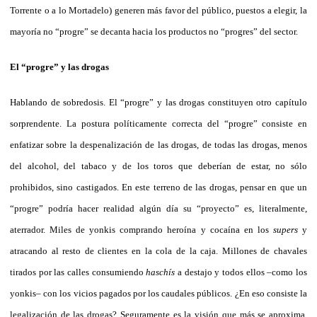
Torrente o a lo Mortadelo) generen más favor del público, puestos a elegir, la
mayoría no “progre” se decanta hacia los productos no “progres” del sector.
El “progre” y las drogas
Hablando de sobredosis. El “progre” y las drogas constituyen otro capítulo
sorprendente. La postura políticamente correcta del “progre” consiste en
enfatizar sobre la despenalización de las drogas, de todas las drogas, menos
del alcohol, del tabaco y de los toros que deberían de estar, no sólo
prohibidos, sino castigados. En este terreno de las drogas, pensar en que un
“progre” podría hacer realidad algún día su “proyecto” es, literalmente,
aterrador. Miles de yonkis comprando heroína y cocaína en los
supers
y
atracando al resto de clientes en la cola de la caja. Millones de chavales
tirados por las calles consumiendo
haschís
a destajo y todos ellos –como los
yonkis– con los vicios pagados por los caudales públicos. ¿En eso consiste la
legalización de las drogas? Seguramente es la visión que más se aproxima.