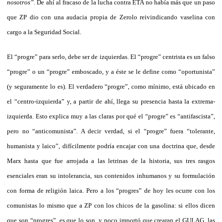
nosotros”
. De ahí al fracaso de la lucha contra ETA no había más que un paso
que ZP dio con una audacia propia de Zerolo reivindicando vaselina con
cargo a la Seguridad Social.
El “progre” para serlo, debe ser de izquierdas. El “progre” centrista es un falso
“progre” o un “progre” emboscado, y a éste se le define como “oportunista”
(y seguramente lo es). El verdadero “progre”, como mínimo, está ubicado en
el “centro-izquierda” y, a partir de ahí, llega su presencia hasta la extrema-
izquierda. Esto explica muy a las claras por qué el “progre” es “antifascista”,
pero no “anticomunista”. A decir verdad, si el “progre” fuera “tolerante,
humanista y laico”, difícilmente podría encajar con una doctrina que, desde
Marx hasta que fue arrojada a las letrinas de la historia, sus tres rasgos
esenciales eran su intolerancia, sus contenidos inhumanos y su formulación
con forma de religión laica. Pero a los “progres” de hoy les ocurre con los
comunistas lo mismo que a ZP con los chicos de la gasolina: si ellos dicen
que son “progres”, es que lo son, y poco importó que crearan el GULAG, las