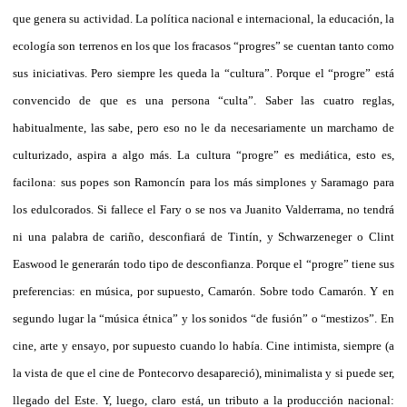
que genera su actividad. La política nacional e internacional, la educación, la
ecología son terrenos en los que los fracasos “progres” se cuentan tanto como
sus iniciativas. Pero siempre les queda la “cultura”. Porque el “progre” está
convencido de que es una persona “culta”. Saber las cuatro reglas,
habitualmente, las sabe, pero eso no le da necesariamente un marchamo de
culturizado, aspira a algo más. La cultura “progre” es mediática, esto es,
facilona: sus popes son Ramoncín para los más simplones y Saramago para
los edulcorados. Si fallece el Fary o se nos va Juanito Valderrama, no tendrá
ni una palabra de cariño, desconfiará de Tintín, y Schwarzeneger o Clint
Easwood le generarán todo tipo de desconfianza. Porque el “progre” tiene sus
preferencias: en música, por supuesto, Camarón. Sobre todo Camarón. Y en
segundo lugar la “música étnica” y los sonidos “de fusión” o “mestizos”. En
cine, arte y ensayo, por supuesto cuando lo había. Cine intimista, siempre (a
la vista de que el cine de Pontecorvo desapareció), minimalista y si puede ser,
llegado del Este. Y, luego, claro está, un tributo a la producción nacional: