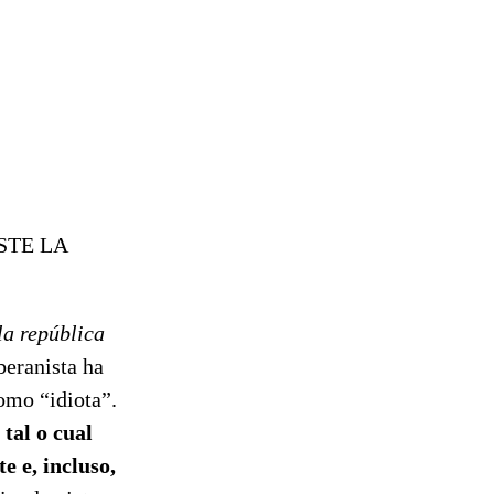
!
ISTE LA
la república
beranista ha
como “idiota”.
tal o cual
e e, incluso,