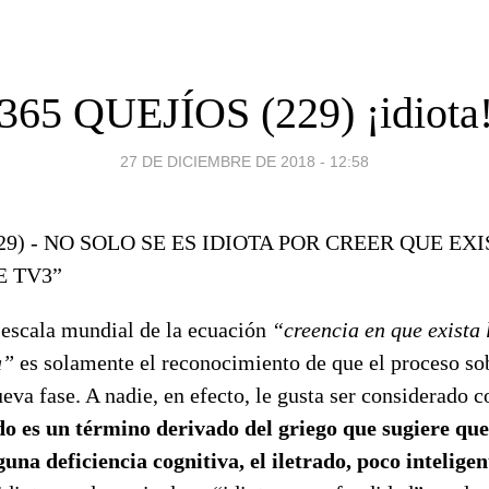
365 QUEJÍOS (229) ¡idiota
27 DE DICIEMBRE DE 2018 - 12:58
229) - NO SOLO SE ES IDIOTA POR CREER QUE EX
E TV3”
a escala mundial de la ecuación
“creencia en que exista 
a”
es solamente el reconocimiento de que el proceso so
eva fase. A nadie, en efecto, le gusta ser considerado 
ndo es un término derivado del griego que sugiere que 
una deficiencia cognitiva, el iletrado, poco inteligent