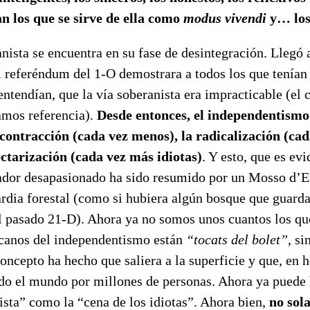
n los que se sirve de ella como
modus vivendi
y… los 
nista se encuentra en su fase de desintegración. Llegó 
l referéndum del 1-O demostrara a todos los que tenían 
ntendían, que la vía soberanista era impracticable (el
amos referencia).
Desde entonces, el independentismo 
contracción (cada vez menos), la radicalización (ca
sectarización (cada vez más idiotas)
. Y esto, que es ev
ador desapasionado ha sido resumido por un Mosso d’E
rdia forestal (como si hubiera algún bosque que guarda
 pasado 21-D). Ahora ya no somos unos cuantos los q
canos del independentismo están
“tocats del bolet”
, si
concepto ha hecho que saliera a la superficie y que, en h
do el mundo por millones de personas. Ahora ya puede 
sta” como la “cena de los idiotas”. Ahora bien,
no sol