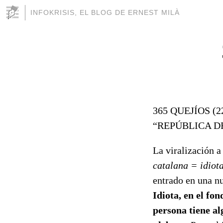
INFOKRISIS, EL BLOG DE ERNEST MILÀ
365 QUEJÍOS (
“REPÚBLICA D
La viralización 
catalana = idiot
entrado en una nu
Idiota, en el fo
persona tiene alg