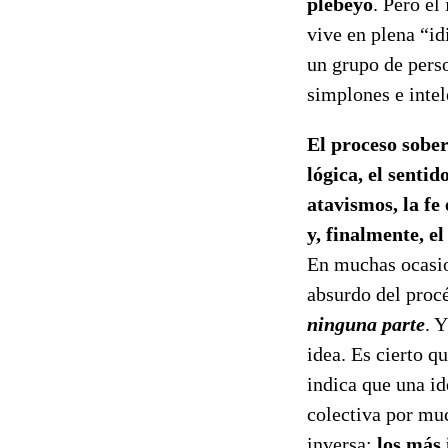
plebeyo
. Pero el
vive en plena “id
un grupo de pers
simplones e inte
El proceso sober
lógica, el senti
atavismos, la fe
y, finalmente, e
En muchas ocasio
absurdo del proc
ninguna parte
. 
idea. Es cierto qu
indica que una id
colectiva por muc
inversa:
los más 