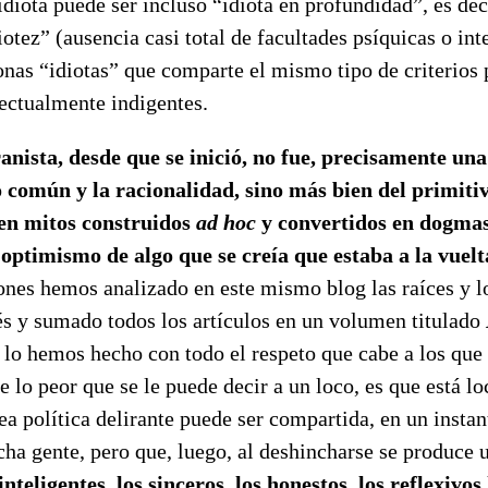
 idiota puede ser incluso “idiota en profundidad”, es dec
iotez” (ausencia casi total de facultades psíquicas o int
onas “idiotas” que comparte el mismo tipo de criterios
lectualmente indigentes.
anista, desde que se inició, no fue, precisamente una
do común y la racionalidad, sino más bien del primiti
 en mitos construidos
ad hoc
y convertidos en dogmas
l optimismo de algo que se creía que estaba a la vuelt
nes hemos analizado en este mismo blog las raíces y lo
és y sumado todos los artículos en un volumen titulado
Y lo hemos hecho con todo el respeto que cabe a los que 
e lo peor que se le puede decir a un loco, es que está lo
ea política delirante puede ser compartida, en un instan
ha gente, pero que, luego, al deshincharse se produce u
inteligentes, los sinceros, los honestos, los reflexivo