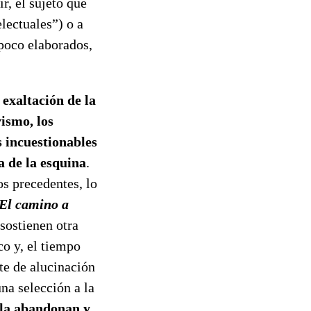
ir, el sujeto que
electuales”) o a
 poco elaborados,
 exaltación de la
vismo, los
 incuestionables
a de la esquina
.
s precedentes, lo
El camino a
sostienen otra
co y, el tiempo
te de alucinación
na selección a la
s la abandonan y