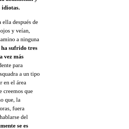
idiotas.
a ella después de
ojos y veían,
 camino a ninguna
ha sufrido tres
da vez más
idente para
squadra a un tipo
r en el área
ue creemos que
no que, la
oras, fuera
hablarse del
amente se es