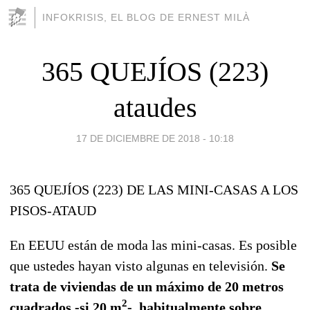
INFOKRISIS, EL BLOG DE ERNEST MILÀ
365 QUEJÍOS (223)
ataudes
17 DE DICIEMBRE DE 2018 - 10:18
365 QUEJÍOS (223) DE LAS MINI-CASAS A LOS
PISOS-ATAUD
En EEUU están de moda las mini-casas. Es posible
que ustedes hayan visto algunas en televisión.
Se
trata de viviendas de un máximo de 20 metros
2
cuadrados -si 20 m
-, habitualmente sobre