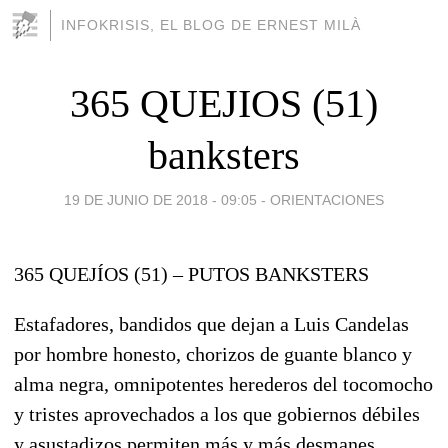
INFOKRISIS, EL BLOG DE ERNEST MILÀ
365 QUEJIOS (51)
banksters
19 DE JUNIO DE 2018 - 09:05
-
ORIENTACIONES
365 QUEJÍOS (51) – PUTOS BANKSTERS
Estafadores, bandidos que dejan a Luis Candelas
por hombre honesto, chorizos de guante blanco y
alma negra, omnipotentes herederos del tocomocho
y tristes aprovechados a los que gobiernos débiles
y asustadizos permiten más y más desmanes.