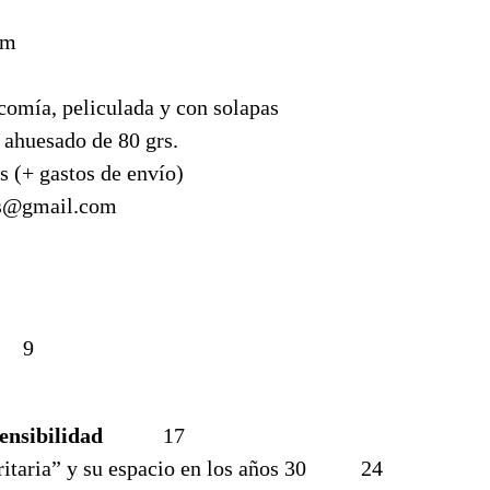
cm
comía, peliculada y con solapas
 ahuesado de 80 grs.
os (+ gastos de envío)
es@gmail.com
9
ensibilidad
17
oritaria” y su espacio en los años 30 24