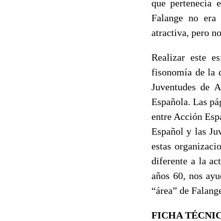
que pertenecía 
Falange no era 
atractiva, pero n
Realizar este e
fisonomía de la 
Juventudes de A
Española. Las pág
entre Acción Esp
Español y las Ju
estas organizac
diferente a la a
años 60, nos ayu
“área” de Falang
FICHA TÉCNI