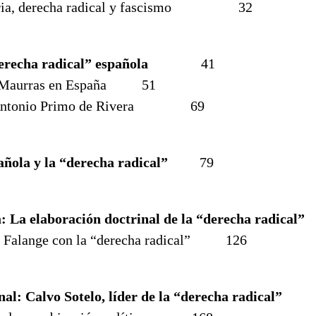
taria, derecha radical y fascismo 32
erecha radical” española
41
de Maurras en España 51
é Antonio Primo de Rivera 69
ñola y la “derecha radical”
79
: La elaboración doctrinal de la “derecha radical”
de Falange con la “derecha radical” 126
al: Calvo Sotelo, líder de la “derecha radical”
1