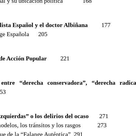
onal y su ubicación política 168
ista Español y el doctor Albiñana
177
ange Española 205
de Acción Popular
221
s entre “derecha conservadora”, “derecha radic
3
zquierdas” o los delirios del ocaso
271
 modelos, los tránsitos y los rasgos 273
que de la “Falange Auténtica” 291