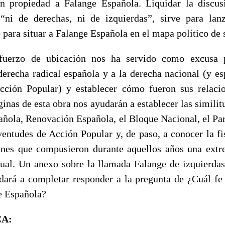
en propiedad a Falange Española. Liquidar la discus
“ni de derechas, ni de izquierdas”, sirve para lan
o para situar a Falange Española en el mapa político de
sfuerzo de ubicación nos ha servido como excusa p
derecha radical española y a la derecha nacional (y es
cción Popular) y establecer cómo fueron sus relaci
inas de esta obra nos ayudarán a establecer las similit
añola, Renovación Española, el Bloque Nacional, el Par
ventudes de Acción Popular y, de paso, a conocer la f
iones que compusieron durante aquellos años una ext
ctual. Un anexo sobre la llamada Falange de izquierdas
dará a completar responder a la pregunta de ¿Cuál fe 
e Española?
CA: