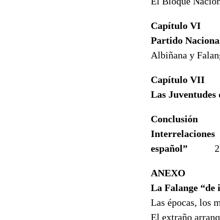
El Bloque Naci
Capítulo VI
Partido Nacional
Albiñana y Fal
Capítulo VII
Las Juventudes 
Conclusión
Interrelacione
español”
25
ANEXO
La Falange “de i
Las épocas, los
El extraño arran