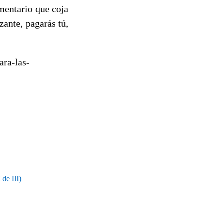
mentario que coja
zante, pagarás tú,
ra-las-
de III)