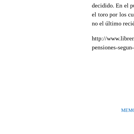
decidido. En el 
el toro por los c
no el último recié
http://www.libre
pensiones-segun
MEMORI