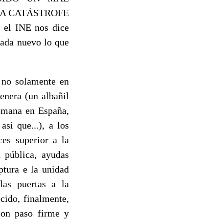
NA CATÁSTROFE
el INE nos dice
nada nuevo lo que
o solamente en
genera (un albañil
semana en España,
sí que...), a los
ces superior a la
d pública, ayudas
ptura e la unidad
las puertas a la
cido, finalmente,
con paso firme y