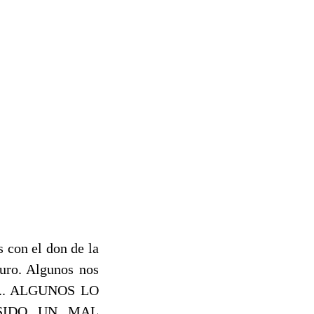
 con el don de la
turo. Algunos nos
as... ALGUNOS LO
 SIDO UN MAL