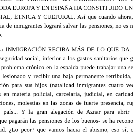
ODA EUROPA Y EN ESPAÑA HA CONSTITUIDO U
L, ÉTNICA Y CULTURAL. Así que cuando ahora, 
cia de inmigrantes logrará salvar las pensiones, no es 
.
, la INMIGRACIÓN RECIBA MÁS DE LO QUE DA: n
seguridad social, inferior a los gastos sanitarios que 
problema crónico en la espalda puede trabajar una 
 lesionado y recibir una baja permanente retribuida, a
ión para sus hijos (natalidad inmigrantes cuatro ve
s en materia policial, carcelaria, judicial, en carida
ciones, molestias en las zonas de fuerte presencia, ru
el país... Y la gran alegación de Aznar para abrir 
que pagarán las pensiones de los buenos- se ha recono
ad. ¿Lo peor? que vamos hacia el abismo, eso sí, 