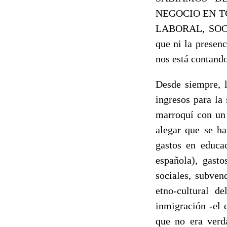
NEGOCIO EN T
LABORAL, SOCIA
que ni la presen
nos está contando
Desde siempre
ingresos para la 
marroquí con un 
alegar que se ha
gastos en educac
española), gasto
sociales, subven
etno-cultural d
inmigración -el 
que no era verd