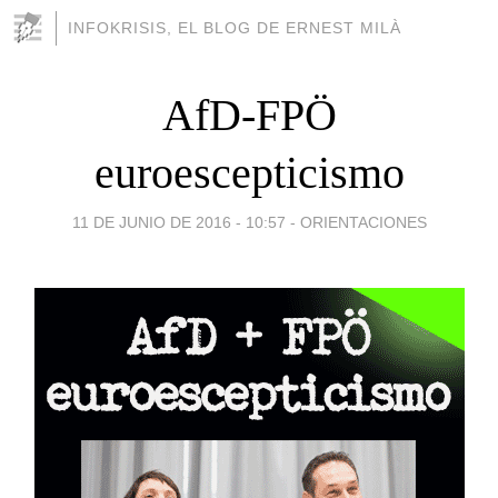
INFOKRISIS, EL BLOG DE ERNEST MILÀ
AfD-FPÖ
euroescepticismo
11 DE JUNIO DE 2016 - 10:57
-
ORIENTACIONES