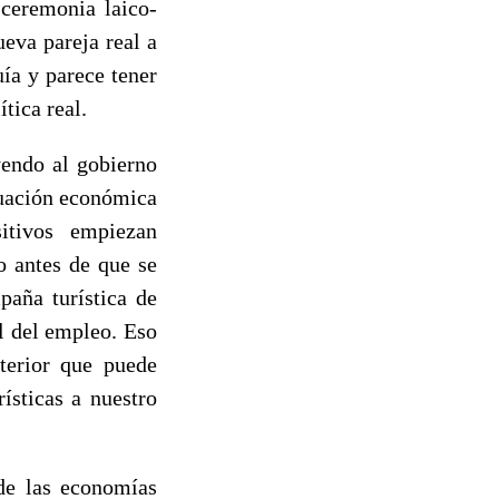
 ceremonia laico-
eva pareja real a
ía y parece tener
tica real.
yendo al gobierno
ituación económica
sitivos empiezan
o antes de que se
paña turística de
l del empleo. Eso
terior que puede
ísticas a nuestro
 de las economías