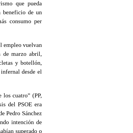
urismo que pueda
n beneficio de un
 más consumo per
del empleo vuelvan
s de marzo abril,
letas y botellón,
infernal desde el
 los cuatro” (PP,
sis del PSOE era
 de Pedro Sánchez
endo intención de
habían superado o