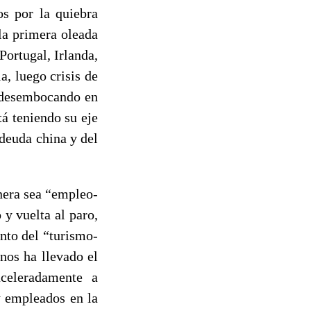
s por la quiebra
la primera oleada
ortugal, Irlanda,
a, luego crisis de
y desembocando en
tá teniendo su eje
 deuda china y del
nera sea “empleo-
 y vuelta al paro,
ento del “turismo-
 nos ha llevado el
celeradamente a
y empleados en la