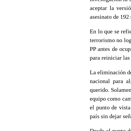
aceptar la versi
asesinato de 192
En lo que se refi
terrorismo no log
PP antes de ocup
para reiniciar la
La eliminación d
nacional para a
querido. Solament
equipo como camp
el punto de vista
país sin dejar señ
Desde el punto de