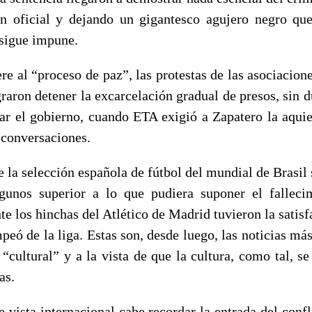
ón oficial y dejando un gigantesco agujero negro qu
 sigue impune.
ere al “proceso de paz”, las protestas de las asociacion
raron detener la excarcelación gradual de presos, sin d
ar el gobierno, cuando ETA exigió a Zapatero la aqui
s conversaciones.
e la selección española de fútbol del mundial de Brasil
lgunos superior a lo que pudiera suponer el falleci
e los hinchas del Atlético de Madrid tuvieron la satisf
eó de la liga. Estas son, desde luego, las noticias más
 “cultural” y a la vista de que la cultura, como tal, s
as.
 vista internacional cabe recordar la entrada del conf