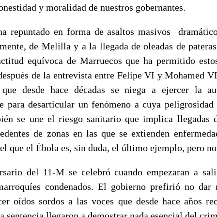
onestidad y moralidad de nuestros gobernantes.
ha repuntado en forma de asaltos masivos dramáticos
lmente, de Melilla y a la llegada de oleadas de patera
actitud equívoca de Marruecos que ha permitido estos
espués de la entrevista entre Felipe VI y Mohamed VI)
que desde hace décadas se niega a ejercer la au
 para desarticular un fenómeno a cuya peligrosidad s
én se une el riesgo sanitario que implica llegadas 
edentes de zonas en las que se extienden enfermeda
del que el Ébola es, sin duda, el último ejemplo, pero no
rsario del 11-M se celebró cuando empezaran a salir
marroquíes condenados. El gobierno prefirió no dar 
cer oídos sordos a las voces que desde hace años re
la sentencia llegaron a demostrar nada esencial del cri