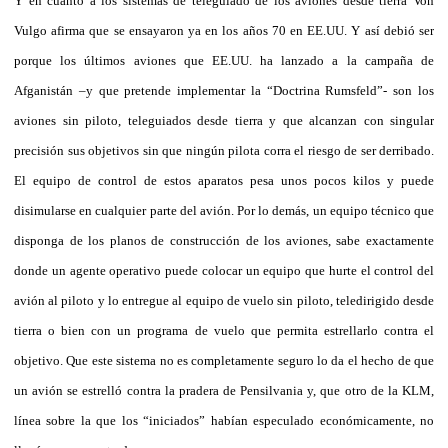
Y en cuanto a los sistemas de teleguiado de los aviones desde tierra Von
Vulgo afirma que se ensayaron ya en los años 70 en EE.UU. Y así debió ser
porque los últimos aviones que EE.UU. ha lanzado a la campaña de
Afganistán –y que pretende implementar la “Doctrina Rumsfeld”- son los
aviones sin piloto, teleguiados desde tierra y que alcanzan con singular
precisión sus objetivos sin que ningún pilota corra el riesgo de ser derribado.
El equipo de control de estos aparatos pesa unos pocos kilos y puede
disimularse en cualquier parte del avión. Por lo demás, un equipo técnico que
disponga de los planos de construcción de los aviones, sabe exactamente
donde un agente operativo puede colocar un equipo que hurte el control del
avión al piloto y lo entregue al equipo de vuelo sin piloto, teledirigido desde
tierra o bien con un programa de vuelo que permita estrellarlo contra el
objetivo. Que este sistema no es completamente seguro lo da el hecho de que
un avión se estrelló contra la pradera de Pensilvania y, que otro de la KLM,
línea sobre la que los “iniciados” habían especulado económicamente, no