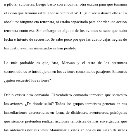
a pilotar avionetas. Luego basto con encontrar otra excusa para que tomaran
el avión que terminó estrellándose contra el WTC. ¿Lo secuestraron ellos? En
absoluto: ninguno era terrorista, ni estaba capacitado para abordar una acción
terrorista como esa. Sin embargo en alguno de los aviones se sabe que hubo
lucha e intento de secuestro. Se sabe poco por que las cuatro cajas negras de
los cuatro aviones siniestrados se han perdido.
Lo más probable es que, Atta, Merwan y el resto de los presuntos
secuestradores se introdujeran en los aviones como meros pasajeros. Entonces
¿quién secuestró los aviones?
Debió existir otro comando. El verdadero comando terrorista que secuestró
los aviones. ¿De donde salió? Todos los grupos terroristas generan en sus
inmediaciones excrecencias en forma de disidentes, aventureros, psicópatas
que siempre pretenden realizar acciones terroristas de más envergadura que
las ordenadas por sus jefes. Manipular a estos grupos es un juego de niños