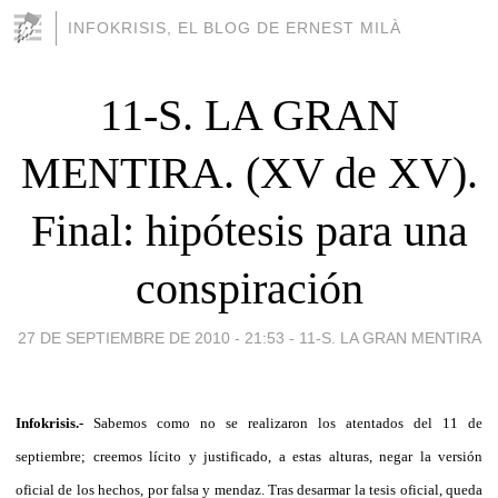
INFOKRISIS, EL BLOG DE ERNEST MILÀ
11-S. LA GRAN
MENTIRA. (XV de XV).
Final: hipótesis para una
conspiración
27 DE SEPTIEMBRE DE 2010 - 21:53
-
11-S. LA GRAN MENTIRA
Infokrisis.-
Sabemos como no se realizaron los atentados del 11 de
septiembre; creemos lícito y justificado, a estas alturas, negar la versión
oficial de los hechos, por falsa y mendaz. Tras desarmar la tesis oficial, queda