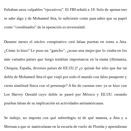
Faltaban unos culpables “ejecutivos”. El FBI señaló a 19. Solo de apenas tres
se sabe algo y de Mohamed Atta, lo suficiente como para saber que su papel
como “coordinador” de la operación es inverosímil.
Durante meses el núcleo conspirativo creó falsas puertas en torno a Atta.
¿Cómo lo hizo? Le puso un “gancho”, ¿acaso una mujer que lo citaba en los
más variados países que luego tendrían importancia en la trama (Alemania,
Chequia, España, diversos países de EE.UU.)? ¿o quizás fue sólo que fue un
doble de Mohamed Atta el que viajó por todo el mundo con falso pasaporte y
cierta similitud física con el personaje? A fin de cuentas esto ya se hizo con
Lee Harvey Oswald cuyo doble se paseó por México y EE.UU. creando
pruebas falsas de su implicación en actividades antiamericanas.
Se indujo, no importa con qué subterfugio ni de qué manera, a Atta y a
Merwan a que se matricularan en la escuela de vuelo de Florida y aprendieran