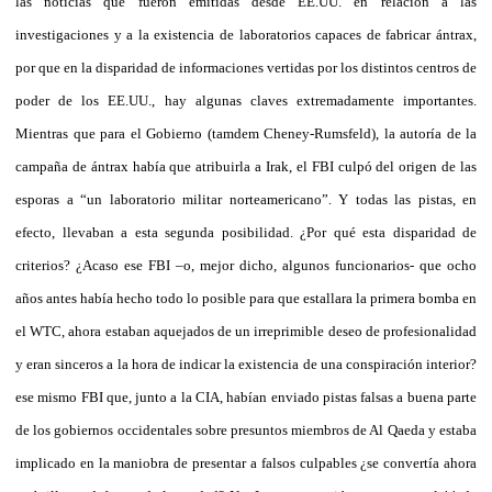
las noticias que fueron emitidas desde EE.UU. en relación a las
investigaciones y a la existencia de laboratorios capaces de fabricar ántrax,
por que en la disparidad de informaciones vertidas por los distintos centros de
poder de los EE.UU., hay algunas claves extremadamente importantes.
Mientras que para el Gobierno (tamdem Cheney-Rumsfeld), la autoría de la
campaña de ántrax había que atribuirla a Irak, el FBI culpó del origen de las
esporas a “un laboratorio militar norteamericano”. Y todas las pistas, en
efecto, llevaban a esta segunda posibilidad. ¿Por qué esta disparidad de
criterios? ¿Acaso ese FBI –o, mejor dicho, algunos funcionarios- que ocho
años antes había hecho todo lo posible para que estallara la primera bomba en
el WTC, ahora estaban aquejados de un irreprimible deseo de profesionalidad
y eran sinceros a la hora de indicar la existencia de una conspiración interior?
ese mismo FBI que, junto a la CIA, habían enviado pistas falsas a buena parte
de los gobiernos occidentales sobre presuntos miembros de Al Qaeda y estaba
implicado en la maniobra de presentar a falsos culpables ¿se convertía ahora