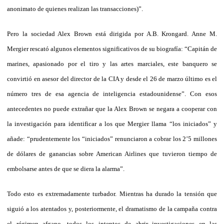
anonimato de quienes realizan las transacciones)”.
Pero la sociedad Alex Brown está dirigida por A.B. Krongard. Anne M.
Mergier rescató algunos elementos significativos de su biografía: “Capitán de
marines, apasionado por el tiro y las artes marciales, este banquero se
convirtió en asesor del director de la CIA y desde el 26 de marzo último es el
número tres de esa agencia de inteligencia estadounidense”. Con esos
antecedentes no puede extrañar que la Alex Brown se negara a cooperar con
la investigación para identificar a los que Mergier llama “los iniciados” y
añade: “prudentemente los “iniciados” renunciaron a cobrar los 2’5 millones
de dólares de ganancias sobre American Airlines que tuvieron tiempo de
embolsarse antes de que se diera la alarma”.
Todo esto es extremadamente turbador. Mientras ha durado la tensión que
siguió a los atentados y, posteriormente, el dramatismo de la campaña contra
el régimen afgano, todos los intentos de abrir investigaciones en las