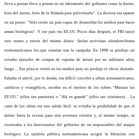
lleva a pensar lleva a pensar en un laboratorio del gobierno como la fuente,
bien del ántrax, bien de la fórmula para pulverizarlo”. La doctora era tajante
en un punto: “Sólo existe un país capaz de desarrollar los medios para hacer
armas biológicas”. Y ese país era EE.UU. Pocos días después, el FBI lanzó
otro rumor a través del mismo diario: Serían activistas ultraderechistas
norteamericanos los que estarían tras la campaña. En 1998 se produjo un
extraño episodio de compra de esporas de ántrax por un militante ultra,
luego… Esa pista se vertió en los medios pero no produjo el efecto deseado.
Faltaba el móvil; por lo demás, era difícil concebir a ultras norteamericanos,
católicos y evangélicos, escribir en el interior de los sobres “Mueran los
EE.UU.” (ellos tan patriotas) o “Alá es grande” (ellos tan cristianos)… La
carta de los ultras era una salida fácil: se evitaba la posibilidad de que el
ántrax fuera la excusa para otra aventura exterior y, al mismo tiempo, se
exoneraba a los funcionarios del gobierno de ser responsables del ataque
biológico. La opinión pública norteamericana acogió la filtración con