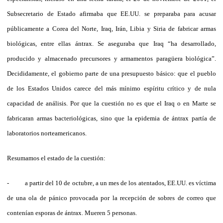
Subsecretario de Estado afirmaba que EE.UU. se preparaba para acusar
públicamente a Corea del Norte, Iraq, Irán, Libia y Siria de fabricar armas
biológicas, entre ellas ántrax. Se aseguraba que Iraq “ha desarrollado,
producido y almacenado precursores y armamentos paragüera biológica”.
Decididamente, el gobierno parte de una presupuesto básico: que el pueblo
de los Estados Unidos carece del más mínimo espíritu crítico y de nula
capacidad de análisis. Por que la cuestión no es que el Iraq o en Marte se
fabricaran armas bacteriológicas, sino que la epidemia de ántrax partía de
laboratorios norteamericanos.
Resumamos el estado de la cuestión:
- a partir del 10 de octubre, a un mes de los atentados, EE.UU. es víctima
de una ola de pánico provocada por la recepción de sobres de correo que
contenían esporas de ántrax. Mueren 5 personas.