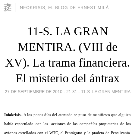
INFOKRISIS, EL BLOG DE ERNEST MILÀ
11-S. LA GRAN
MENTIRA. (VIII de
XV). La trama financiera.
El misterio del ántrax
27 DE SEPTIEMBRE DE 2010 - 21:31
-
11-S. LA GRAN MENTIRA
Infokrisis.-
A los pocos días del atentado se puso de manifiesto que alguien
había especulado con las- acciones de las compañías propietarias de los
aviones estrellados con el WTC, el Pentágono y la pradera de Pensilvania.