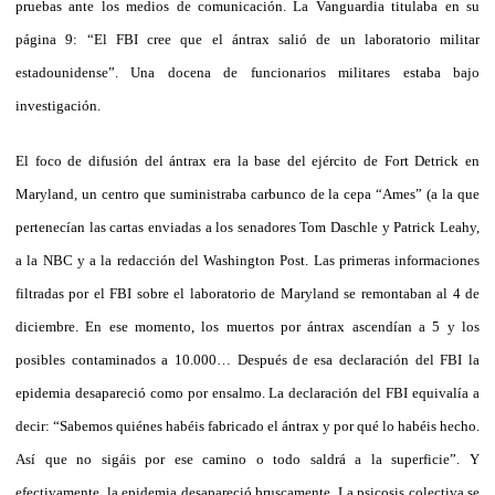
pruebas ante los medios de comunicación. La Vanguardia titulaba en su
página 9: “El FBI cree que el ántrax salió de un laboratorio militar
estadounidense”. Una docena de funcionarios militares estaba bajo
investigación.
El foco de difusión del ántrax era la base del ejército de Fort Detrick en
Maryland, un centro que suministraba carbunco de la cepa “Ames” (a la que
pertenecían las cartas enviadas a los senadores Tom Daschle y Patrick Leahy,
a la NBC y a la redacción del Washington Post. Las primeras informaciones
filtradas por el FBI sobre el laboratorio de Maryland se remontaban al 4 de
diciembre. En ese momento, los muertos por ántrax ascendían a 5 y los
posibles contaminados a 10.000… Después de esa declaración del FBI la
epidemia desapareció como por ensalmo. La declaración del FBI equivalía a
decir: “Sabemos quiénes habéis fabricado el ántrax y por qué lo habéis hecho.
Así que no sigáis por ese camino o todo saldrá a la superficie”. Y
efectivamente, la epidemia desapareció bruscamente. La psicosis colectiva se