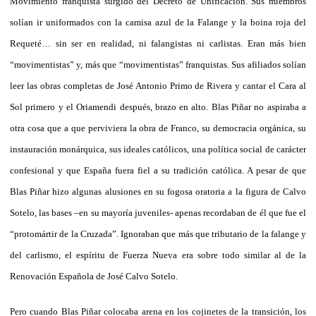
Movimiento franquista surgido del Decreto de Unificación. Sus miembros
solían ir uniformados con la camisa azul de la Falange y la boina roja del
Requeté… sin ser en realidad, ni falangistas ni carlistas. Eran más bien
“movimentistas” y, más que “movimentistas” franquistas. Sus afiliados solían
leer las obras completas de José Antonio Primo de Rivera y cantar el Cara al
Sol primero y el Oriamendi después, brazo en alto. Blas Piñar no aspiraba a
otra cosa que a que perviviera la obra de Franco, su democracia orgánica, su
instauración monárquica, sus ideales católicos, una política social de carácter
confesional y que España fuera fiel a su tradición católica. A pesar de que
Blas Piñar hizo algunas alusiones en su fogosa oratoria a la figura de Calvo
Sotelo, las bases –en su mayoría juveniles- apenas recordaban de él que fue el
“protomártir de la Cruzada”. Ignoraban que más que tributario de la falange y
del carlismo, el espíritu de Fuerza Nueva era sobre todo similar al de la
Renovación Española de José Calvo Sotelo.
Pero cuando Blas Piñar colocaba arena en los cojinetes de la transición, los