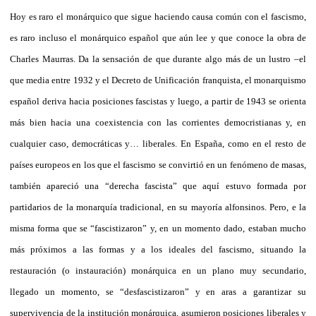
Hoy es raro el monárquico que sigue haciendo causa común con el fascismo,
es raro incluso el monárquico español que aún lee y que conoce la obra de
Charles Maurras. Da la sensación de que durante algo más de un lustro –el
que media entre 1932 y el Decreto de Unificación franquista, el monarquismo
español deriva hacia posiciones fascistas y luego, a partir de 1943 se orienta
más bien hacia una coexistencia con las corrientes democristianas y, en
cualquier caso, democráticas y… liberales. En España, como en el resto de
países europeos en los que el fascismo se convirtió en un fenómeno de masas,
también apareció una “derecha fascista” que aquí estuvo formada por
partidarios de la monarquía tradicional, en su mayoría alfonsinos. Pero, e la
misma forma que se “fascistizaron” y, en un momento dado, estaban mucho
más próximos a las formas y a los ideales del fascismo, situando la
restauración (o instauración) monárquica en un plano muy secundario,
llegado un momento, se “desfascistizaron” y en aras a garantizar su
supervivencia de la institución monárquica, asumieron posiciones liberales y