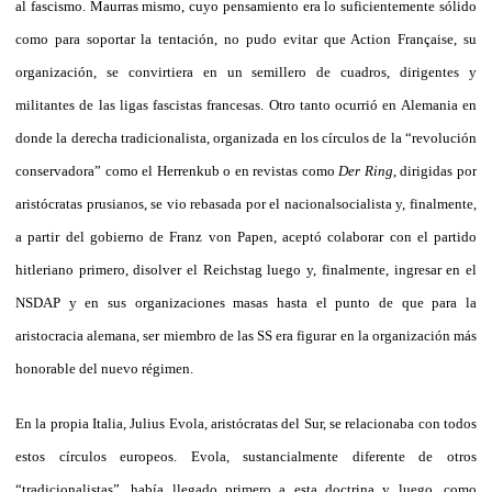
al fascismo. Maurras mismo, cuyo pensamiento era lo suficientemente sólido
como para soportar la tentación, no pudo evitar que Action Française, su
organización, se convirtiera en un semillero de cuadros, dirigentes y
militantes de las ligas fascistas francesas. Otro tanto ocurrió en Alemania en
donde la derecha tradicionalista, organizada en los círculos de la “revolución
conservadora” como el Herrenkub o en revistas como
Der Ring
, dirigidas por
aristócratas prusianos, se vio rebasada por el nacionalsocialista y, finalmente,
a partir del gobierno de Franz von Papen, aceptó colaborar con el partido
hitleriano primero, disolver el Reichstag luego y, finalmente, ingresar en el
NSDAP y en sus organizaciones masas hasta el punto de que para la
aristocracia alemana, ser miembro de las SS era figurar en la organización más
honorable del nuevo régimen.
En la propia Italia, Julius Evola, aristócratas del Sur, se relacionaba con todos
estos círculos europeos. Evola, sustancialmente diferente de otros
“tradicionalistas”, había llegado primero a esta doctrina y luego, como