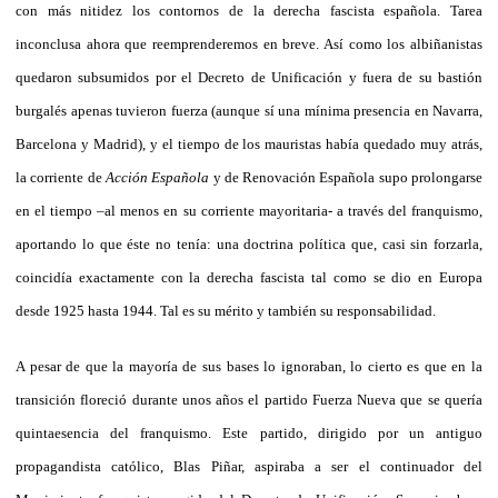
con más nitidez los contornos de la derecha fascista española. Tarea
inconclusa ahora que reemprenderemos en breve. Así como los albiñanistas
quedaron subsumidos por el Decreto de Unificación y fuera de su bastión
burgalés apenas tuvieron fuerza (aunque sí una mínima presencia en Navarra,
Barcelona y Madrid), y el tiempo de los mauristas había quedado muy atrás,
la corriente de
Acción Española
y de Renovación Española supo prolongarse
en el tiempo –al menos en su corriente mayoritaria- a través del franquismo,
aportando lo que éste no tenía: una doctrina política que, casi sin forzarla,
coincidía exactamente con la derecha fascista tal como se dio en Europa
desde 1925 hasta 1944. Tal es su mérito y también su responsabilidad.
A pesar de que la mayoría de sus bases lo ignoraban, lo cierto es que en la
transición floreció durante unos años el partido Fuerza Nueva que se quería
quintaesencia del franquismo. Este partido, dirigido por un antiguo
propagandista católico, Blas Piñar, aspiraba a ser el continuador del