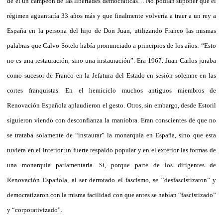
de él un campeón de las libertades democráticas… No podían suponer que el
régimen aguantaría 33 años más y que finalmente volvería a traer a un rey a
España en la persona del hijo de Don Juan, utilizando Franco las mismas
palabras que Calvo Sotelo había pronunciado a principios de los años: “Esto
no es una restauración, sino una instauración”. Era 1967. Juan Carlos juraba
como sucesor de Franco en la Jefatura del Estado en sesión solemne en las
cortes franquistas. En el hemiciclo muchos antiguos miembros de
Renovación Española aplaudieron el gesto. Otros, sin embargo, desde Estoril
siguieron viendo con desconfianza la maniobra. Eran conscientes de que no
se trataba solamente de “instaurar” la monarquía en España, sino que esta
tuviera en el interior un fuerte respaldo popular y en el exterior las formas de
una monarquía parlamentaria. Sí, porque parte de los dirigentes de
Renovación Española, al ser derrotado el fascismo, se “desfascistizaron” y
democratizaron con la misma facilidad con que antes se habían “fascistizado”
y “corporativizado”.