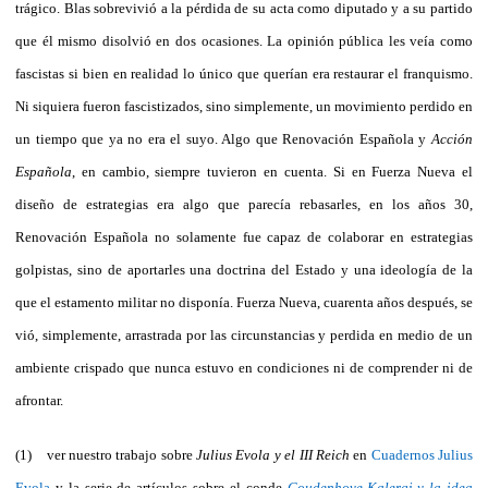
trágico. Blas sobrevivió a la pérdida de su acta como diputado y a su partido
que él mismo disolvió en dos ocasiones. La opinión pública les veía como
fascistas si bien en realidad lo único que querían era restaurar el franquismo.
Ni siquiera fueron fascistizados, sino simplemente, un movimiento perdido en
un tiempo que ya no era el suyo. Algo que Renovación Española y
Acción
Española
, en cambio, siempre tuvieron en cuenta. Si en Fuerza Nueva el
diseño de estrategias era algo que parecía rebasarles, en los años 30,
Renovación Española no solamente fue capaz de colaborar en estrategias
golpistas, sino de aportarles una doctrina del Estado y una ideología de la
que el estamento militar no disponía. Fuerza Nueva, cuarenta años después, se
vió, simplemente, arrastrada por las circunstancias y perdida en medio de un
ambiente crispado que nunca estuvo en condiciones ni de comprender ni de
afrontar.
(1) ver nuestro trabajo sobre
Julius Evola y el III Reich
en
Cuadernos Julius
Evola
y la serie de artículos sobre el conde
Coudenhove-Kalergi y la idea