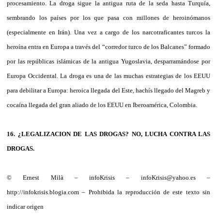
procesamiento. La droga sigue la antigua ruta de la seda hasta Turquía,
sembrando los países por los que pasa con millones de heroinómanos
(especialmente en Irán). Una vez a cargo de los narcotraficantes turcos la
heroína entra en Europa a través del “corredor turco de los Balcanes” formado
por las repúblicas islámicas de la antigua Yugoslavia, desparramándose por
Europa Occidental. La droga es una de las muchas estrategias de los EEUU
para debilitar a Europa: heroica llegada del Este, hachís llegado del Magreb y
cocaína llegada del gran aliado de los EEUU en Iberoamérica, Colombia.
16. ¿LEGALIZACION DE LAS DROGAS? NO, LUCHA CONTRA LAS
DROGAS.
© Ernest Milà – infoKrisis – infoKrisis@yahoo.es –
http://infokrisis.blogia.com – Prohibida la reproducción de este texto sin
indicar origen