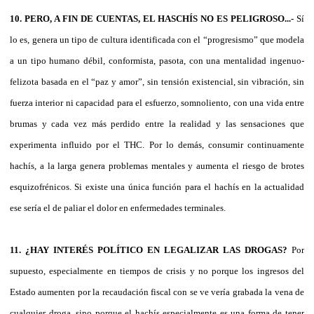
10. PERO, A FIN DE CUENTAS, EL HASCHÍS NO ES PELIGROSO...-
Sí
lo es, genera un tipo de cultura identificada con el “progresismo” que modela
a un tipo humano débil, conformista, pasota, con una mentalidad ingenuo-
felizota basada en el “paz y amor”, sin tensión existencial, sin vibración, sin
fuerza interior ni capacidad para el esfuerzo, somnoliento, con una vida entre
brumas y cada vez más perdido entre la realidad y las sensaciones que
experimenta influido por el THC. Por lo demás, consumir continuamente
hachís, a la larga genera problemas mentales y aumenta el riesgo de brotes
esquizofrénicos. Si existe una única función para el hachís en la actualidad
ese sería el de paliar el dolor en enfermedades terminales.
11. ¿HAY INTERÉS POLÍTICO EN LEGALIZAR LAS DROGAS?
Por
supuesto, especialmente en tiempos de crisis y no porque los ingresos del
Estado aumenten por la recaudación fiscal con se ve vería grabada la vena de
cualquier droga, sino porque el hachís especialmente es una forma de tener