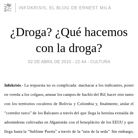
INFOKRISIS, EL BLOG DE ERNEST MILÀ
¿Droga? ¿Qué hacemos
con la droga?
02 DE ABRIL DE 2010 - 22:44
-
CULTURA
Infokrisis
.- La respuesta no es complicada: machacar a los traficantes, poner
en vereda a los colgaos, arrasar los campos de hachís del Rif, hacer otro tanto
con los territorios cocaleros de Bolivia y Colombia y, finalmente, aislar el
“corredor turco” de los Balcanes a través del que llega la heroína extraída de
adormideras cultivadas en Afganistán con el beneplácito de los EEUU y que
llega hasta la “Sublime Puerta” a través de la “ruta de la seda”. Sin embargo,