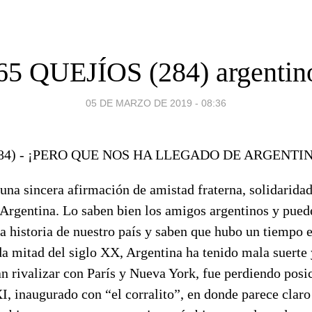
65 QUEJÍOS (284) argentin
05 DE MARZO DE 2019 - 08:36
284) - ¡PERO QUE NOS HA LLEGADO DE ARGENTI
una sincera afirmación de amistad fraterna, solidarida
Argentina. Lo saben bien los amigos argentinos y puede
la historia de nuestro país y saben que hubo un tiempo
a mitad del siglo XX, Argentina ha tenido mala suerte 
n rivalizar con París y Nueva York, fue perdiendo posi
XI, inaugurado con “el corralito”, en donde parece clar