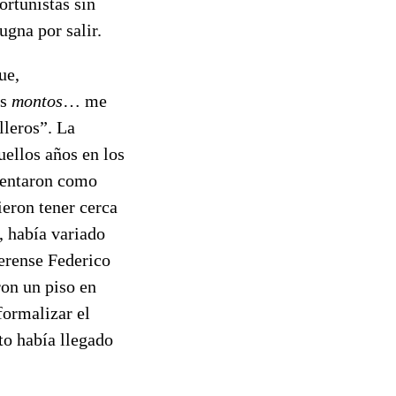
ortunistas sin
ugna por salir.
ue,
os
montos
… me
lleros”. La
ellos años en los
esentaron como
eron tener cerca
, había variado
aerense Federico
on un piso en
formalizar el
to había llegado