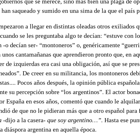
gobiernos que se merece, sino más bien una plaga de op
 han saqueado y sumido en una sima de la que el país p
mpezaron a llegar en distintas oleadas otros exiliados q
cuando se les preguntaba algo te decían: “estuve con l
n -o decían ser- “montoneros” o, genéricamente “guerri
n unos cantamañanas que aprendieron pronto que, en aqu
er de izquierdas era casi una obligación, así que se pr
eados”. De creer en su militancia, los montoneros debi
stas.... Pocos años después, la opinión pública española
nte su percepción sobre “los argentinos”. El actor bon
or España en esos años, comentó que cuando le alquilar
dió de que no le pidieran más que a otro español para 
a
-dijo a la casera-
que soy argentino…”.
Hasta ese pun
a diáspora argentina en aquella época.