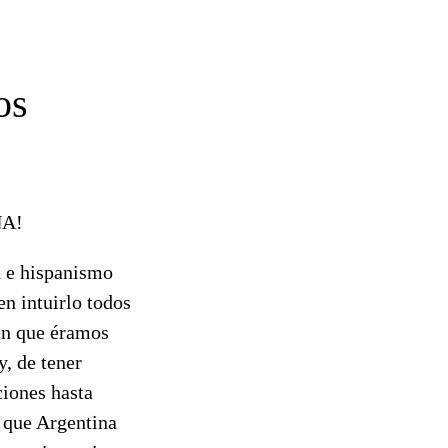
os
NA!
d e hispanismo
n intuirlo todos
 en que éramos
y, de tener
ciones hasta
o que Argentina