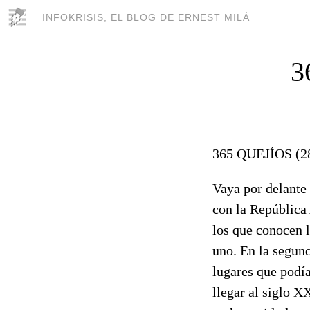
INFOKRISIS, EL BLOG DE ERNEST MILÀ
3
365 QUEJÍOS (
Vaya por delante 
con la República 
los que conocen 
uno. En la segund
lugares que podía
llegar al siglo X