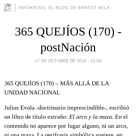
INFOKRISIS, EL BLOG DE ERNEST MILÀ
365 QUEJÍOS (170) -
postNación
17 DE OCTUBRE DE 2018 - 10:06
365 QUEJÍOS (170) – MÁS ALLÁ DE LA
UNIDAD NACIONAL
Julius Evola -doctrinario imprescindible-, escribió
un libro de título extraño:
El arco y la maza
. En el
contenido no aparece por lugar alguno, ni un arco,
ni una maza. La perífrasis simbólica sugiere, en