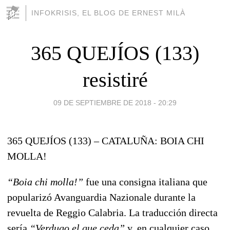
INFOKRISIS, EL BLOG DE ERNEST MILÀ
365 QUEJÍOS (133)
resistiré
09 DE SEPTIEMBRE DE 2018 - 20:29
365 QUEJÍOS (133) – CATALUÑA: BOIA CHI
MOLLA!
“Boia chi molla!”
fue una consigna italiana que
popularizó Avanguardia Nazionale durante la
revuelta de Reggio Calabria. La traducción directa
sería
“Verdugo el que ceda”
y, en cualquier caso,