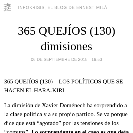
INFOKRISIS, EL BLOG DE ERNEST MILÀ
365 QUEJÍOS (130)
dimisiones
06 DE SEPTIEMBRE DE 2018 - 16:53
365 QUEJÍOS (130) – LOS POLÍTICOS QUE SE
HACEN EL HARA-KIRI
La dimisión de Xavier Doménech ha sorprendido a
la clase política y a su propio partido. Se va porque
dice que está “agotado” por las tensiones de los
“comuns”.
Lo sorprendente en el caso es que deja