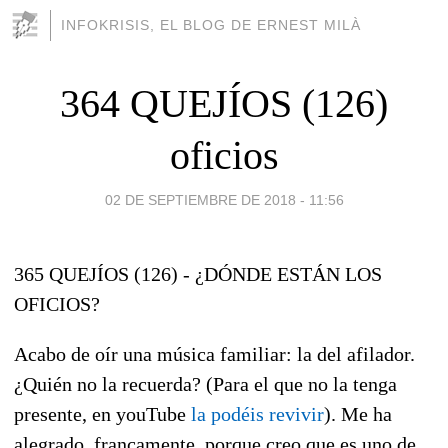
INFOKRISIS, EL BLOG DE ERNEST MILÀ
364 QUEJÍOS (126)
oficios
02 DE SEPTIEMBRE DE 2018 - 11:56
365 QUEJÍOS (126) - ¿DÓNDE ESTÁN LOS
OFICIOS?
Acabo de oír una música familiar: la del afilador.
¿Quién no la recuerda? (Para el que no la tenga
presente, en youTube
la podéis revivir
). Me ha
alegrado, francamente, porque creo que es uno de