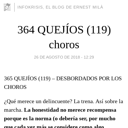
INFOKRISIS, EL BLOG DE ERNEST MILÀ
364 QUEJÍOS (119)
choros
26 DE AGOSTO DE 2018 - 12:29
365 QUEJÍOS (119) – DESBORDADOS POR LOS
CHOROS
¿Qué merece un delincuente? La trena. Así sobre la
marcha.
La honestidad no merece recompensa
porque es la norma (o debería ser, por mucho
que cada vez más se considere como algo