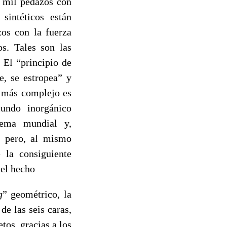
n mil pedazos con
sintéticos están
zos con la fuerza
s. Tales son las
 El “principio de
e, se estropea” y
o más complejo es
undo inorgánico
tema mundial y,
, pero, al mismo
 la consiguiente
 el hecho
g
” geométrico, la
e las seis caras,
tos, gracias a los