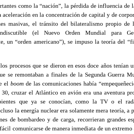
tantes como la “nación”, la pérdida de influencia de l
la aceleración en la concentración de capital y de corpor
es masivas, el tránsito del bilateralismo propio de 
 indiscutible (el Nuevo Orden Mundial para G
, un “orden americano”), se impuso la teoría del “fin
los procesos que se dieron en esos doce años tenían 
ue se remontaban a finales de la Segunda Guerra Mu
e el
boom
de las comunicaciones había “empequeñeci
 30, cruzar el Atlántico en avión era una aventura pro
ipientes que ya se conocían, como la TV o el ra
ncluso la energía nuclear era solamente mera teoría, a p
nes de bombardeo y de carga, recorrieran grandes es
ácil comunicarse de manera inmediata de un extremo a