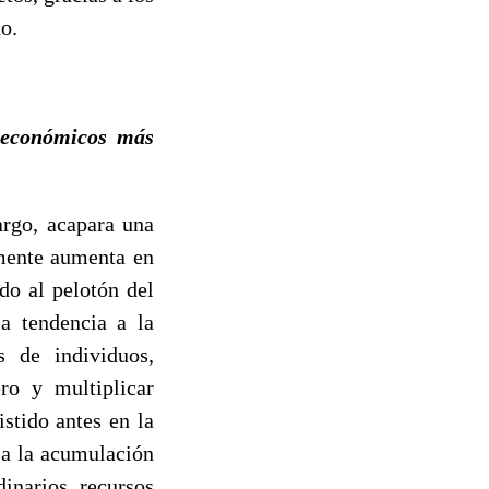
o.
s económicos más
argo, acapara una
amente aumenta en
do al pelotón del
la tendencia a la
s de individuos,
ro y multiplicar
stido antes en la
 a la acumulación
inarios recursos