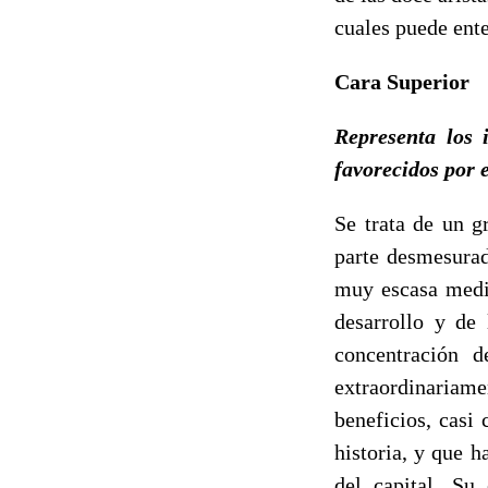
cuales puede ent
Cara Superior
Representa los 
favorecidos por e
Se trata de un g
parte desmesurad
muy escasa medid
desarrollo y de 
concentración d
extraordinariam
beneficios, casi
historia, y que 
del capital. Su