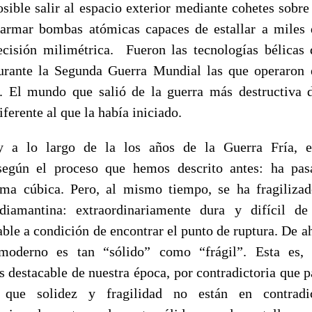
osible salir al espacio exterior mediante cohetes sobre
 armar bombas atómicas capaces de estallar a miles 
ecisión milimétrica. Fueron las tecnologías bélicas 
rante la Segunda Guerra Mundial las que operaron 
. El mundo que salió de la guerra más destructiva d
erente al que la había iniciado.
y a lo largo de la los años de la Guerra Fría, 
 según el proceso que hemos descrito antes: ha pa
orma cúbica. Pero, al mismo tiempo, se ha fragiliza
 diamantina: extraordinariamente dura y difícil de
able a condición de encontrar el punto de ruptura. De 
oderno es tan “sólido” como “frágil”. Esta es, p
s destacable de nuestra época, por contradictoria que 
que solidez y fragilidad no están en contradi