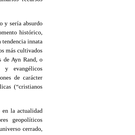
io y sería absurdo
omento histórico,
 tendencia innata
Los más cultivados
os de Ayn Rand, o
s y evangélicos
ones de carácter
icas (“cristianos
 en la actualidad
es geopolíticos
universo cerrado,