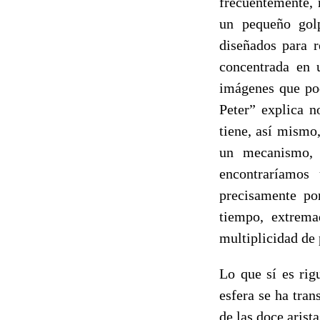
frecuentemente, 
un pequeño golp
diseñados para r
concentrada en 
imágenes que pod
Peter” explica n
tiene, así mismo
un mecanismo, 
encontraríamos
precisamente po
tiempo, extrema
multiplicidad de 
Lo que sí es rig
esfera se ha tra
de las doce arist