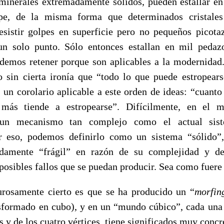
minerales extremadamente sólidos, pueden estallar e
e, de la misma forma que determinados cristales 
esistir golpes en superficie pero no pequeños picota
un solo punto. Sólo entonces estallan en mil pedazo
emos retener porque son aplicables a la modernidad.
o sin cierta ironía que “todo lo que puede estropears
, un corolario aplicable a este orden de ideas: “cuant
más tiende a estropearse”. Difícilmente, en el m
 un mecanismo tan complejo como el actual sis
r eso, podemos definirlo como un sistema “sólido”
damente “frágil” en razón de su complejidad y de
posibles fallos que se puedan producir. Sea como fuere
urosamente cierto es que se ha producido un “
morfin
nsformado en cubo), y en un “mundo cúbico”, cada una d
as y de los cuatro vértices, tiene significados muy concre