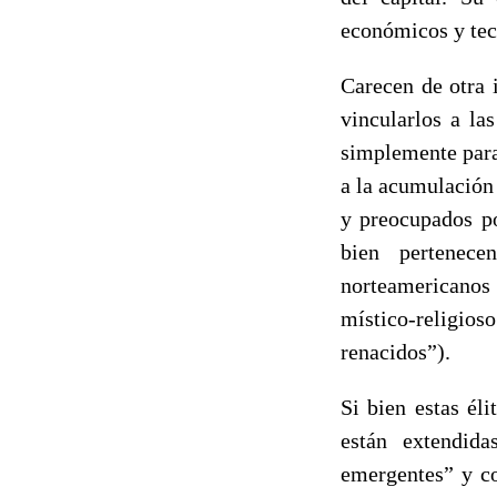
económicos y tec
Carecen de otra i
vincularlos a la
simplemente para
a la acumulación 
y preocupados po
bien pertenece
norteamericanos
místico-religios
renacidos”).
Si bien estas él
están extendid
emergentes” y co