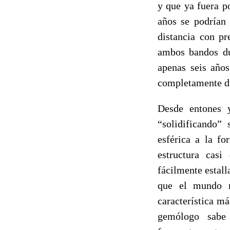
y que ya fuera p
años se podrían
distancia con pr
ambos bandos du
apenas seis años
completamente dif
Desde entones 
“solidificando”
esférica a la f
estructura casi
fácilmente estall
que el mundo m
característica má
gemólogo sabe 