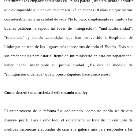
interrumpir los empadronamientos en “pisos patera”, hubiera debido admitir
que es imposible que una ciudad crezca 1/3 en apenas 10 años sin que merme
considerablemente su calidad de vida. No lo hizo: simplemente se limitó a las
buenas palabras, a repetir las ideas de “integración”, “multiculturalidad”,
“tolerancia” y demás zarandajas que han convertido L’Hospitalet de
Llobregat en uno de los lugares más inhóspitos de todo el Estado. Esas son
sus credenciales para estar al frente de un ministerio en esta era zapateriana:
haber hecho inhabitable su propia ciudad. ¿Es éste el modelo de
“inmigración ordenada” que propuso Zapatero hace cinco años?
Como destruir una sociedad reformando una ley
El anteproyecto de la reforma fue adelantado –como no podía ser de otra
manera- por El País. Como todo el zapaterismo se trata de un conjunto de
medidas inconexas elaboradas de cara a la galería más para respondes a las