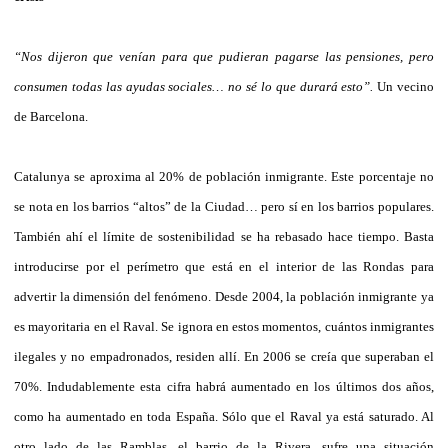
“Nos dijeron que venían para que pudieran pagarse las pensiones, pero
consumen todas las ayudas sociales… no sé lo que durará esto”.
Un vecino
de Barcelona.
Catalunya se aproxima al 20% de población inmigrante. Este porcentaje no
se nota en los barrios “altos” de la Ciudad… pero sí en los barrios populares.
También ahí el límite de sostenibilidad se ha rebasado hace tiempo. Basta
introducirse por el perímetro que está en el interior de las Rondas para
advertir la dimensión del fenómeno. Desde 2004, la población inmigrante ya
es mayoritaria en el Raval. Se ignora en estos momentos, cuántos inmigrantes
ilegales y no empadronados, residen allí. En 2006 se creía que superaban el
70%. Indudablemente esta cifra habrá aumentado en los últimos dos años,
como ha aumentado en toda España. Sólo que el Raval ya está saturado. Al
otro lado de las Ramblas, el barrio de la Rivera, sufre una situación