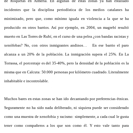
de Roquetas en Almería. En algunas de estas zonas ya han estallado
incidentes que la disciplina periodística de los medios catalanes ha
minimizado, pero que, como mínimo iguala en violencia a la que se ha
producido en otros barrios. Así por ejemplo, en 2004, un magrebí resultó
muerto en Las Torres de Rubí, en el curso de una pelea ¿con bandas racistas y
xenófobas? No, con otros inmigrantes andinos… En ese barrio el paro
alcanza a un 20% de la población. La inmigración supera el 25%. En La
Torrassa, el porcentaje es del 35-40%, pero la densidad de la población es la
misma que en Calcuta: 50.000 personas por kilómetro cuadrado. Literalmente
inhabitable e incontrolable.
Muchos bares en estas zonas se han ido decantando por preferencias étnicas.
Seguramente no ha sido nada deliberado, ni siquiera puede ser considerado
como una muestra de xenofobia y racismo: simplemente, a cada cual le gusta
tener como compañeros a los que son como él. Y esto vale tanto para