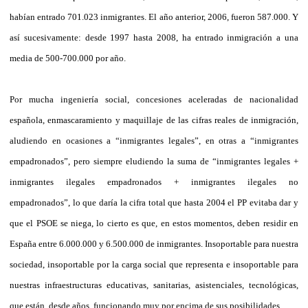
habían entrado 701.023 inmigrantes. El año anterior, 2006, fueron 587.000. Y
así sucesivamente: desde 1997 hasta 2008, ha entrado inmigración a una
media de 500-700.000 por año.
Por mucha ingeniería social, concesiones aceleradas de nacionalidad
española, enmascaramiento y maquillaje de las cifras reales de inmigración,
aludiendo en ocasiones a “inmigrantes legales”, en otras a “inmigrantes
empadronados”, pero siempre eludiendo la suma de “inmigrantes legales +
inmigrantes ilegales empadronados + inmigrantes ilegales no
empadronados”, lo que daría la cifra total que hasta 2004 el PP evitaba dar y
que el PSOE se niega, lo cierto es que, en estos momentos, deben residir en
España entre 6.000.000 y 6.500.000 de inmigrantes. Insoportable para nuestra
sociedad, insoportable por la carga social que representa e insoportable para
nuestras infraestructuras educativas, sanitarias, asistenciales, tecnológicas,
que están, desde años, funcionando muy por encima de sus posibilidades.