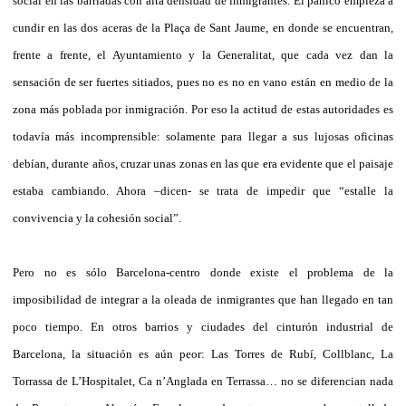
social en las barriadas con alta densidad de inmigrantes. El pánico empieza a
cundir en las dos aceras de la Plaça de Sant Jaume, en donde se encuentran,
frente a frente, el Ayuntamiento y la Generalitat, que cada vez dan la
sensación de ser fuertes sitiados, pues no es no en vano están en medio de la
zona más poblada por inmigración. Por eso la actitud de estas autoridades es
todavía más incomprensible: solamente para llegar a sus lujosas oficinas
debían, durante años, cruzar unas zonas en las que era evidente que el paisaje
estaba cambiando. Ahora –dicen- se trata de impedir que “estalle la
convivencia y la cohesión social”.
Pero no es sólo Barcelona-centro donde existe el problema de la
imposibilidad de integrar a la oleada de inmigrantes que han llegado en tan
poco tiempo. En otros barrios y ciudades del cinturón industrial de
Barcelona, la situación es aún peor: Las Torres de Rubí, Collblanc, La
Torrassa de L’Hospitalet, Ca n’Anglada en Terrassa… no se diferencian nada