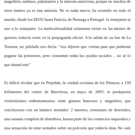
magrebíes, andinos, pakistaníes y la minoría autóctona, porque en muchos de
estos barrios ya es una minoría. No es nada nuevo, ha ocurrido en todo el
mundo, desde los EEUU hasta Francia, de Noruega a Portugal: lo semejante se
une a lo semejante. La multiculturalidad solamente existe en las mentes de
quienes todavía creen en la propaganda oficial. A la salida de un bar de La
Torrassa, un jubilado nos decía: “nos dijeron que venían para que pudieran
pagarse las pensiones, pero consumen todas las ayudas sociales… no sé lo
que durará esto”
Es difícil olvidar que en Perpiñán, la ciudad occitana de los Pirineos, a 150
kilómetros del centro de Barcelona, en mayo de 2005, se produjeron
violentísimos enfrentamientos entre gitanos franceses y magrebíes, que
concluyeron con un balance aterrador: 2 muertos, centenares de detenidos,
una semana completa de disturbios, buena parte de los comercios saqueados y
una sensación de estar sentados sobre un polvorín que todavía dura. No vale