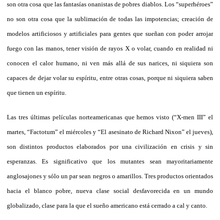
son otra cosa que las fantasías onanistas de pobres diablos. Los “superhéroes”
no son otra cosa que la sublimación de todas las impotencias; creación de
modelos artificiosos y artificiales para gentes que sueñan con poder arrojar
fuego con las manos, tener visión de rayos X o volar, cuando en realidad ni
conocen el calor humano, ni ven más allá de sus narices, ni siquiera son
capaces de dejar volar su espíritu, entre otras cosas, porque ni siquiera saben
que tienen un espíritu.
Las tres últimas películas norteamericanas que hemos visto (“X-men III” el
martes, “Factotum” el miércoles y “El asesinato de Richard Nixon” el jueves),
son distintos productos elaborados por una civilización en crisis y sin
esperanzas. Es significativo que los mutantes sean mayoritariamente
anglosajones y sólo un par sean negros o amarillos. Tres productos orientados
hacia el blanco pobre, nueva clase social desfavorecida en un mundo
globalizado, clase para la que el sueño americano está cerrado a cal y canto.