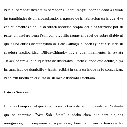
Pero el perdedor siempre es perdedor. El hábil maquillador ha dado a Dillon
las tonalidades de un alcoholizado, el atrezzo de la habitación en la que vive
con su amante es de un desorden absoluto propio del alcoholizado; por su
parte, un maduro Sean Penn con bigotillo asume el papel de pobre diablo al
que ni los cursos de autoayuda de Dale Carnagie pueden ayudar a salir de su
absoluta mediocridad. Dillon-Chinasky logra que, finalmente, la revista
“Black Sparrow” publique uno de sus relatos… pero cuando esto ocurre, él ya
ha cambiado de domicilio y jamás recibirá la carta en la que se lo comunican.
Penn-Vik morirá en el curso de su loco e irracional atentado.
Esto es América…
Hubo un tiempo en el que América era la tierra de las oportunidades. Ya desde
que se compuso “West Side Store” quedaba claro que para algunos
inmigrantes, portorriqueños en aquel caso, América no era la tierra de las