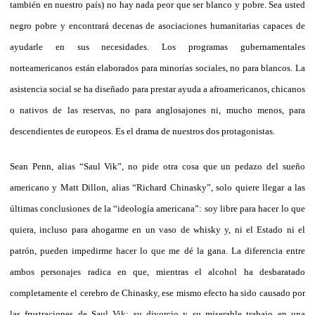
también en nuestro país) no hay nada peor que ser blanco y pobre. Sea usted
negro pobre y encontrará decenas de asociaciones humanitarias capaces de
ayudarle en sus necesidades. Los programas gubernamentales
norteamericanos están elaborados para minorías sociales, no para blancos. La
asistencia social se ha diseñado para prestar ayuda a afroamericanos, chicanos
o nativos de las reservas, no para anglosajones ni, mucho menos, para
descendientes de europeos. Es el drama de nuestros dos protagonistas.
Sean Penn, alias “Saul Vik”, no pide otra cosa que un pedazo del sueño
americano y Matt Dillon, alias “Richard Chinasky”, solo quiere llegar a las
últimas conclusiones de la “ideología americana”: soy libre para hacer lo que
quiera, incluso para ahogarme en un vaso de whisky y, ni el Estado ni el
patrón, pueden impedirme hacer lo que me dé la gana. La diferencia entre
ambos personajes radica en que, mientras el alcohol ha desbaratado
completamente el cerebro de Chinasky, ese mismo efecto ha sido causado por
las frustraciones de Saul Vik: su divorcio y su miserable trabajo en una