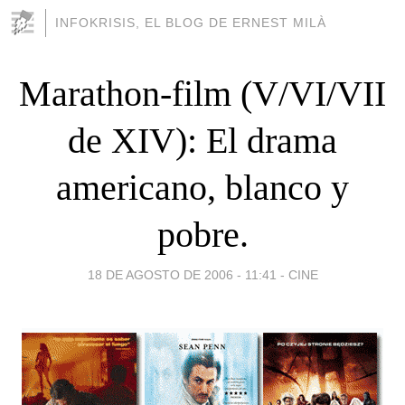
INFOKRISIS, EL BLOG DE ERNEST MILÀ
Marathon-film (V/VI/VII
de XIV): El drama
americano, blanco y
pobre.
18 DE AGOSTO DE 2006 - 11:41
-
CINE