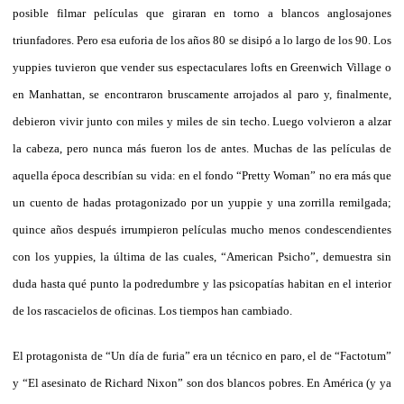
posible filmar películas que giraran en torno a blancos anglosajones
triunfadores. Pero esa euforia de los años 80 se disipó a lo largo de los 90. Los
yuppies tuvieron que vender sus espectaculares lofts en Greenwich Village o
en Manhattan, se encontraron bruscamente arrojados al paro y, finalmente,
debieron vivir junto con miles y miles de sin techo. Luego volvieron a alzar
la cabeza, pero nunca más fueron los de antes. Muchas de las películas de
aquella época describían su vida: en el fondo “Pretty Woman” no era más que
un cuento de hadas protagonizado por un yuppie y una zorrilla remilgada;
quince años después irrumpieron películas mucho menos condescendientes
con los yuppies, la última de las cuales,
“American Psicho”, demuestra sin
duda hasta qué punto la podredumbre y las psicopatías habitan en el interior
de los rascacielos de oficinas. Los tiempos han cambiado.
El protagonista de “Un día de furia” era un técnico en paro, el de “Factotum”
y “El asesinato de Richard Nixon” son dos blancos pobres. En América (y ya