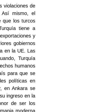
as violaciones de
 Así mismo, el
 que los turcos
urquía tiene a
exportaciones y
iores gobiernos
ía en la UE. Las
uando, Turquía
derechos humanos
aís para que se
des políticas en
y, en Ankara se
su ingreso en la
onor de ser los
Alemania moderna