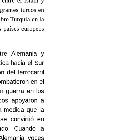
s entre el Islam y
grantes turcos en
bre Turquia en la
s países europeos
ntre Alemania y
tica hacia el Sur
n del ferrocarril
ombatieron en el
n guerra en los
rcos apoyaron a
 a medida que la
se convirtió en
ando. Cuando la
 Alemania voces