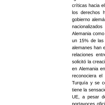
críticas hacia e
los derechos 
gobierno alemá
nacionalizado
Alemania como 
un 15% de las 
alemanes han ev
relaciones en
solicitó la cre
en Alemania en
reconociera el 
Turquía y se c
tiene la sensac
UE, a pesar de
portavoces ofic