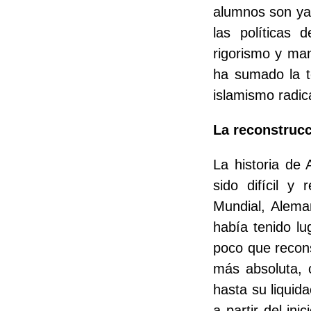
alumnos son ya 
las políticas 
rigorismo y man
ha sumado la te
islamismo radic
La reconstruc
La historia de 
sido difícil y
Mundial, Alema
había tenido lu
poco que recons
más absoluta, 
hasta su liquid
a partir del in