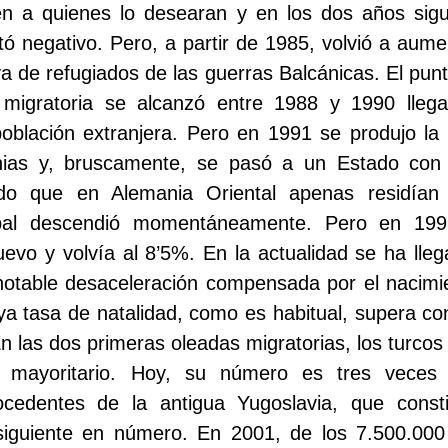
en a quienes lo desearan y en los dos años sigui
ltó negativo. Pero, a partir de 1985, volvió a aum
va de refugiados de las guerras Balcánicas. El punt
 migratoria se alcanzó entre 1988 y 1990 lleg
oblación extranjera. Pero en 1991 se produjo la 
nias y, bruscamente, se pasó a un Estado con 
do que en Alemania Oriental apenas residían 
obal descendió momentáneamente. Pero en 19
evo y volvía al 8’5%. En la actualidad se ha llega
otable desaceleración compensada por el nacimie
ya tasa de natalidad, como es habitual, supera c
n las dos primeras oleadas migratorias, los turcos 
l mayoritario. Hoy, su número es tres veces 
ocedentes de la antigua Yugoslavia, que const
iguiente en número. En 2001, de los 7.500.000