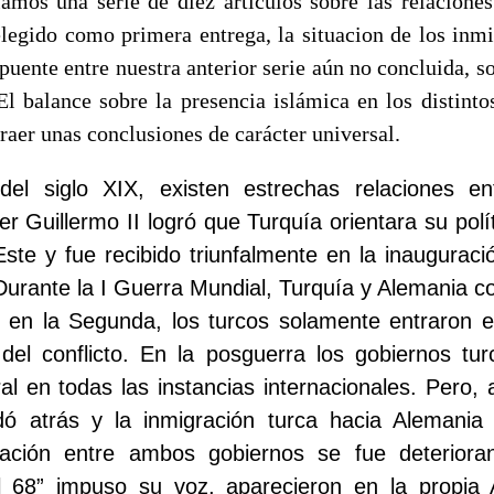
ciamos una serie de diez artículos sobre las relacione
egido como primera entrega, la situacion de los inmi
uente entre nuestra anterior serie aún no concluida, so
l balance sobre la presencia islámica en los distinto
raer unas conclusiones de carácter universal.
del siglo XIX, existen estrechas relaciones e
er Guillermo II logró que Turquía orientara su polí
ste y fue recibido triunfalmente en la inauguració
Durante la I Guerra Mundial, Turquía y Alemania c
en la Segunda, los turcos solamente entraron e
del conflicto. En la posguerra los gobiernos tu
l en todas las instancias internacionales. Pero,
ó atrás y la inmigración turca hacia Alemania 
uación entre ambos gobiernos se fue deterior
l 68” impuso su voz, aparecieron en la propia