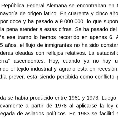
 República Federal Alemana se encontraban en 
 mayoría de origen latino. En cuarenta y cinco año
o por doce y ha pasado a 9.000.000, lo que supo
 la pena atender a estas cifras. Se ha pasado de
a ese tramo lo hemos recorrido en apenas 6. A
5 años, el flujo de inmigrantes no ha sido consta
deras oleadas con reflujos relativos. La estadísti
ierra” ascendentes. Hoy, cuando ya no hay 
ndo el tejido industrial y agrario está en recesión
ía prever, está siendo percibida como conflicto
ada se había producido entre 1961 y 1973. Luego 
evamente a partir de 1978 al aplicarse la ley 
llegada de asilados políticos. En 1983 se facilitó