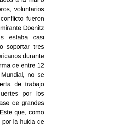
ros, voluntarios
conflicto fueron
lmirante Döenitz
ís estaba casi
o soportar tres
ericanos durante
erma de entre 12
 Mundial, no se
erta de trabajo
ertes por los
vase de grandes
l Este que, como
 por la huida de