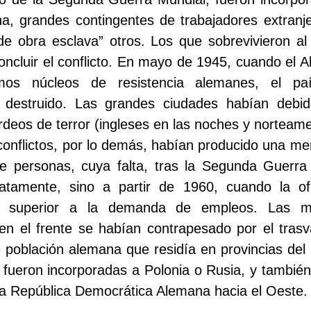
, grandes contingentes de trabajadores extranje
 obra esclava” otros. Los que sobrevivieron al 
concluir el conflicto. En mayo de 1945, cuando el A
timos núcleos de resistencia alemanes, el pa
destruido. Las grandes ciudades habían debid
eos de terror (ingleses en las noches y norteam
conflictos, por lo demás, habían producido una m
e personas, cuya falta, tras la Segunda Guerra
iatamente, sino a partir de 1960, cuando la of
 superior a la demanda de empleos. Las mu
n el frente se habían contrapesado por el tras
 población alemana que residía en provincias de
, fueron incorporadas a Polonia o Rusia, y también
la República Democrática Alemana hacia el Oeste.