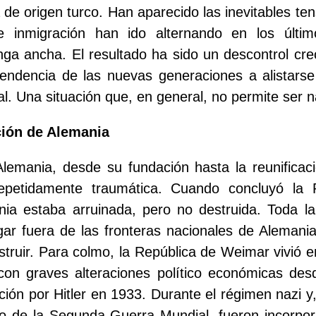
de origen turco. Han aparecido las inevitables ten
de inmigración han ido alternando en los últi
ga ancha. El resultado ha sido un descontrol cre
ndencia de las nuevas generaciones a alistarse 
al. Una situación que, en general, no permite ser n
ción de Alemania
Alemania, desde su fundación hasta la reunifica
 repetidamente traumática. Cuando concluyó la
nia estaba arruinada, pero no destruida. Toda la
gar fuera de las fronteras nacionales de Alemani
truir. Para colmo, la República de Weimar vivió e
con graves alteraciones político económicas des
ación por Hitler en 1933. Durante el régimen nazi y
icio de la Segunda Guerra Mundial, fueron incorp