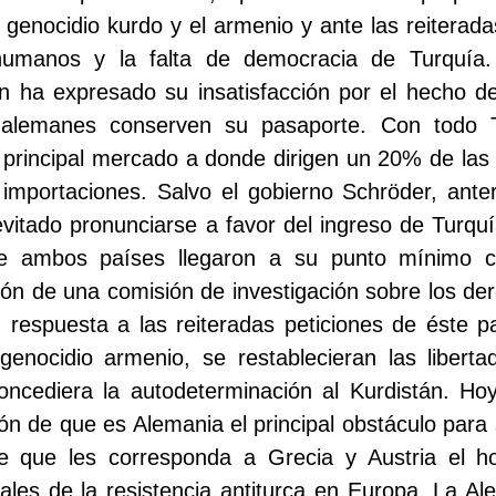
l genocidio kurdo y el armenio y ante las reiterad
humanos y la falta de democracia de Turquía.
n ha expresado su insatisfacción por el hecho de
s alemanes conserven su pasaporte. Con todo T
principal mercado a donde dirigen un 20% de las 
importaciones. Salvo el gobierno Schröder, anter
itado pronunciarse a favor del ingreso de Turqu
tre ambos países llegaron a su punto mínimo c
ación de una comisión de investigación sobre los 
 respuesta a las reiteradas peticiones de éste p
genocidio armenio, se restablecieran las liberta
oncediera la autodeterminación al Kurdistán. Ho
ión de que es Alemania el principal obstáculo para 
 que les corresponda a Grecia y Austria el h
iales de la resistencia antiturca en Europa. La 