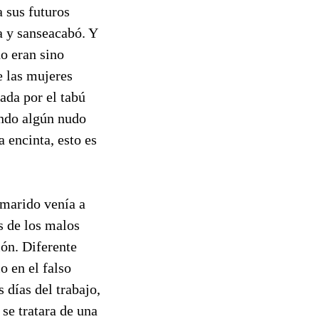
a sus futuros
a y sanseacabó. Y
no eran sino
e las mujeres
ada por el tabú
ando algún nudo
encinta, esto es
 marido venía a
es de los malos
ión. Diferente
o en el falso
 días del trabajo,
se tratara de una