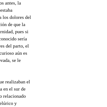
s antes, la
 estaba
 los dolores del
ción de que la
rnidad, pues si
conocido sería
s del parto, el
 curioso aún es
vada, se le
ue realizaban el
a en el sur de
vo relacionado
elúrico y