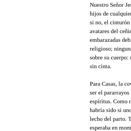
Nuestro Señor Jes
hijos de cualquie
si no, el cinturó
avatares del ceñi
embarazadas debía
religioso; ningu
sobre su cuerpo: n
sin cinta.
Para Casas, la co
ser el pararrayos
espíritus. Como 
habría sido si un
lecho del parto. 
esperaba en momen