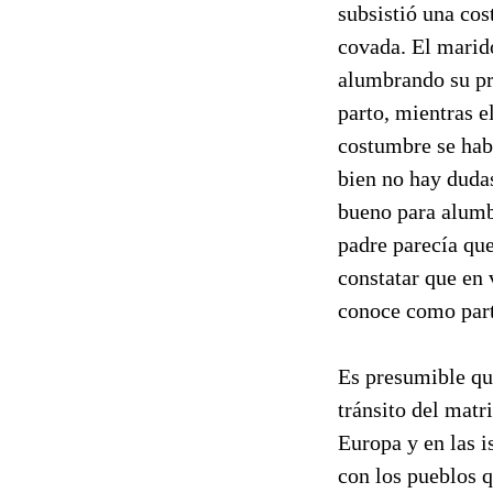
subsistió una cos
covada. El marid
alumbrando su pri
parto, mientras e
costumbre se habí
bien no hay duda
bueno para alumbr
padre parecía quer
constatar que en 
conoce como part
Es presumible qu
tránsito del matr
Europa y en las i
con los pueblos q