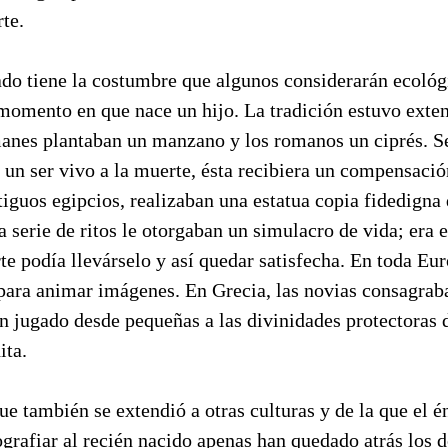
te.
ado tiene la costumbre que algunos considerarán ecológi
 momento en que nace un hijo. La tradición estuvo exte
anes plantaban un manzano y los romanos un ciprés. Se
 un ser vivo a la muerte, ésta recibiera un compensació
ntiguos egipcios, realizaban una estatua copia fidedigna 
a serie de ritos le otorgaban un simulacro de vida; era e
e podía llevárselo y así quedar satisfecha. En toda Eur
 para animar imágenes. En Grecia, las novias consagra
n jugado desde pequeñas a las divinidades protectoras 
ita.
e también se extendió a otras culturas y de la que el é
ografiar al recién nacido apenas han quedado atrás los d