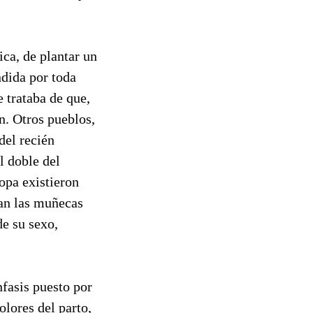
ca, de plantar un
ndida por toda
 trataba de que,
n. Otros pueblos,
del recién
l doble del
opa existieron
ban las muñecas
de su sexo,
nfasis puesto por
olores del parto,