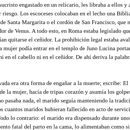
ucristo engastado en un relicario, les libraba a ellos y 
r riesgo. Los escoceses colocaban en el lecho una Bibli
n de Santa Margarita o el cordón de San Francisco, que 
dor de Venus. A todo esto, en Roma estaba legislado qu
n quitarse el ceñidor. La prohibición legal estaba aval
na mujer podía entrar en el templo de Juno Lucina port
i en el cabello ni en el ceñidor. De ahí deriva la palabra 
vada era otra forma de engañar a la muerte; escribe: El
 de la mujer, hacía de tripas corazón y asumía los golp
no pasaba nada, el marido seguía manteniendo la tradic
os cuantos maridos hubieran fallecido en acto de servici
Todo lo contrario: el marido era dispensado durante unos
to fatal del parto en la cama, lo alimentaban como si 