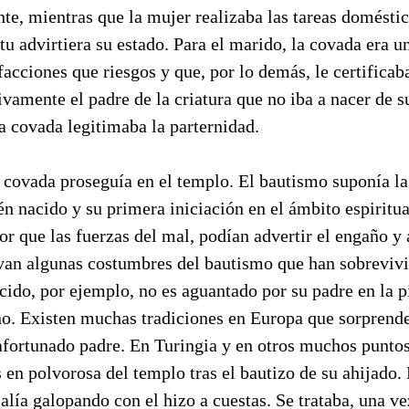
nte, mientras que la mujer realizaba las tareas doméstic
tu advirtiera su estado. Para el marido, la covada era 
facciones que riesgos y que, por lo demás, le certificab
tivamente el padre de la criatura que no iba a nacer de s
 la covada legitimaba la parternidad.
 covada proseguía en el templo. El bautismo suponía la
én nacido y su primera iniciación en el ámbito espiritua
 que las fuerzas del mal, podían advertir el engaño y a
ivan algunas costumbres del bautismo que han sobrevivi
acido, por ejemplo, no es aguantado por su padre en la p
no. Existen muchas tradiciones en Europa que sorprende
afortunado padre. En Turingia y en otros muchos puntos
s en polvorosa del templo tras el bautizo de su ahijado.
salía galopando con el hizo a cuestas. Se trataba, una v