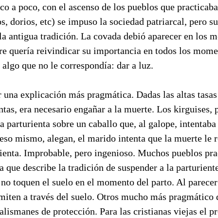
co a poco, con el ascenso de los pueblos que practicaba
, dorios, etc) se impuso la sociedad patriarcal, pero su
 la antigua tradición. La covada debió aparecer en los
re quería reivindicar su importancia en todos los mome
n algo que no le correspondía: dar a luz.
r una explicación más pragmática. Dadas las altas tasa
entas, era necesario engañar a la muerte. Los kirguises,
a parturienta sobre un caballo que, al galope, intentaba
 eso mismo, alegan, el marido intenta que la muerte le r
rienta. Improbable, pero ingenioso. Muchos pueblos pra
ja que describe la tradición de suspender a la parturien
 no toquen el suelo en el momento del parto. Al parece
smiten a través del suelo. Otros mucho más pragmático 
lismanes de protección. Para las cristianas viejas el p