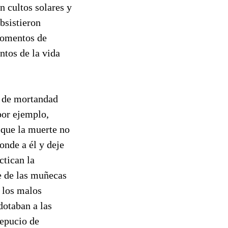
n cultos solares y
bsistieron
 momentos de
ntos de la vida
s de mortandad
 por ejemplo,
 que la muerte no
onde a él y deje
ctican la
te de las muñecas
r los malos
dotaban a las
repucio de