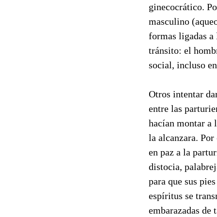
ginecocrático. Po
masculino (aqueos
formas ligadas a
tránsito: el homb
social, incluso e
Otros intentar da
entre las parturi
hacían montar a l
la alcanzara. Por
en paz a la partu
distocia, palabre
para que sus pies
espíritus se tran
embarazadas de ta