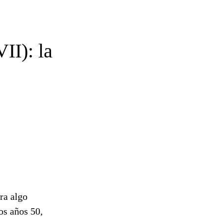
II): la
ra algo
os años 50,