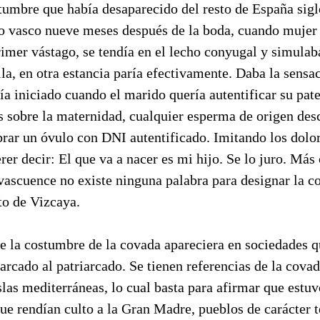
tumbre que había desaparecido del resto de España siglo
o vasco nueve meses después de la boda, cuando mujer
mer vástago, se tendía en el lecho conyugal y simulaba
lla, en otra estancia paría efectivamente. Daba la sensa
a iniciado cuando el marido quería autentificar su pate
s sobre la maternidad, cualquier esperma de origen des
ar un óvulo con DNI autentificado. Imitando los dolore
er decir: El que va a nacer es mi hijo. Se lo juro. Más
vascuence no existe ninguna palabra para designar la co
o de Vizcaya.
e la costumbre de la covada apareciera en sociedades q
iarcado al patriarcado. Se tienen referencias de la covad
slas mediterráneas, lo cual basta para afirmar que estu
ue rendían culto a la Gran Madre, pueblos de carácter t